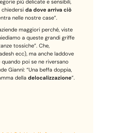
gorie più delicate e sensibili,
 chiedersi
da dove arriva ciò
entra nelle nostre case”.
 aziende maggiori perché, viste
chiediamo a queste grandi griffe
tanze tossiche”. Che,
gladesh ecc), ma anche laddove
e quando poi se ne riversano
ude Giannì: “Una beffa doppia,
dramma della
delocalizzazione
”.