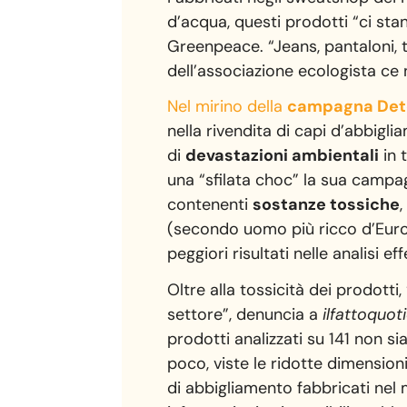
d’acqua, questi prodotti “ci st
Greenpeace. “Jeans, pantaloni, t-
dell’associazione ecologista ce n’
Nel mirino della
campagna Det
nella rivendita di capi d’abbigl
di
devastazioni ambientali
in 
una “sfilata choc” la sua campag
contenenti
sostanze tossiche
(secondo uomo più ricco d’Europa
peggiori risultati nelle analisi 
Oltre alla tossicità dei prodott
settore”, denuncia a
ilfattoquoti
prodotti analizzati su 141 non s
poco, viste le ridotte dimension
di abbigliamento fabbricati nel