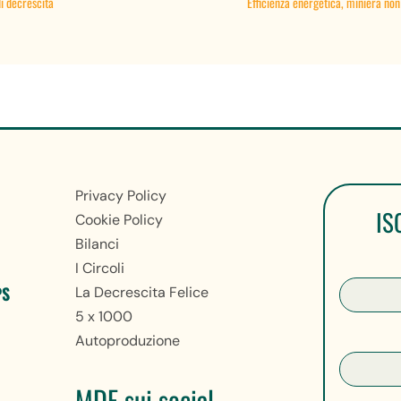
di decrescita
Efficienza energetica, miniera non
Privacy Policy
IS
Cookie Policy
Bilanci
I Circoli
PS
La Decrescita Felice
5 x 1000
Autoproduzione
MDF sui social