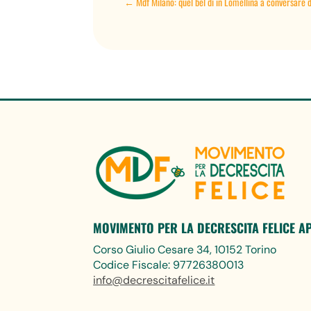
←
Mdf Milano: quel bel dì in Lomellina a conversare 
MOVIMENTO PER LA DECRESCITA FELICE A
Corso Giulio Cesare 34, 10152 Torino
Codice Fiscale: 97726380013
info@decrescitafelice.it