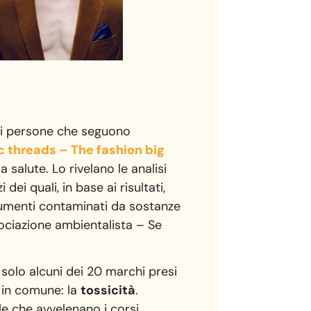
 di persone che seguono
c threads – The fashion big
a salute. Lo rivelano le analisi
ei quali, in base ai risultati,
dumenti contaminati da sostanze
ociazione ambientalista – Se
 solo alcuni dei 20 marchi presi
a in comune: la
tossicità
.
le che avvelenano i corsi