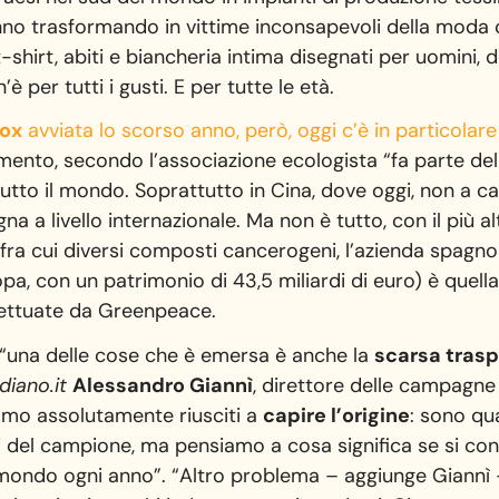
anno trasformando in vittime inconsapevoli della moda 
shirt, abiti e biancheria intima disegnati per uomini, d
è per tutti i gusti. E per tutte le età.
ox
avviata lo scorso anno, però, oggi c’è in particolar
iamento, secondo l’associazione ecologista “fa parte d
tutto il mondo. Soprattutto in Cina, dove oggi, non a 
na a livello internazionale. Ma non è tutto, con il più 
, fra cui diversi composti cancerogeni, l’azienda spagn
, con un patrimonio di 43,5 miliardi di euro) è quella
effettuate da Greenpeace.
i, “una delle cose che è emersa è anche la
scarsa tras
diano.it
Alessandro Giannì
, direttore delle campagne
iamo assolutamente riusciti a
capire l’origine
: sono qu
i del campione, ma pensiamo a cosa significa se si cons
 mondo ogni anno”. “Altro problema – aggiunge Giannì