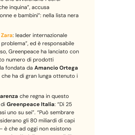
che inquina”, accusa
onne e bambini”: nella lista nera
e
Zara
: leader internazionale
el problema”, ed è responsabile
caso, Greenpeace ha lanciato con
alto numero di prodotti
ola fondata da
Amancio Ortega
 che ha di gran lunga ottenuto i
parenza
che regna in questo
 di
Greenpeace Italia
: “Di 25
asi uno su sei”. “Può sembrare
iderano gli 80 miliardi di capi
 – è che ad oggi non esistono