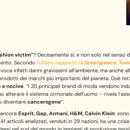
ashion victim”
? Decisamente sì, e non solo nel senso
mento. Secondo
l’ultimo rapporto di
Greenpeace
,
Toxi
rovoca infatti danni gravissimi all’ambiente, ma anche all
odotti dei marchi più importanti del pianeta. Due terzi d
 e nocive
. “I 20 principali brand di moda vendono in
 alterare il sistema ormonale dell’uomo – rivela l’ass
no diventare
cancerogene
”.
e ancora
Esprit, Gap, Armani, H&M, Calvin Klein
: sono
1 articoli analizzati, venduti in 29 nazioni, ha una cos
aesi nel sud del mondo in impianti di produzione tessi