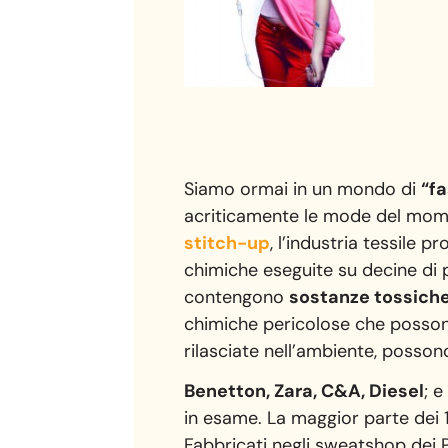
Siamo ormai in un mondo di
“f
acriticamente le mode del mo
stitch-up
, l’industria tessile p
chimiche eseguite su decine di pr
contengono
sostanze tossiche
chimiche pericolose che possono
rilasciate nell’ambiente, posso
Benetton, Zara, C&A, Diesel
; 
in esame. La maggior parte dei 14
Fabbricati negli sweatshop dei P