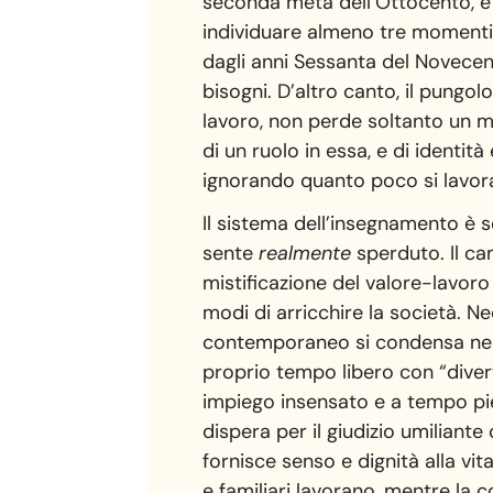
seconda metà dell’Ottocento, è 
individuare almeno tre momenti: 
dagli anni Sessanta del Novecent
bisogni. D’altro canto, il pungo
lavoro, non perde soltanto un mo
di un ruolo in essa, e di identit
ignorando quanto poco si lavora
Il sistema dell’insegnamento è s
sente
realmente
sperduto. Il ca
mistificazione del valore-lavoro 
modi di arricchire la società. 
contemporaneo si condensa nell’
proprio tempo libero con “diver
impiego insensato e a tempo pien
dispera per il giudizio umiliante
fornisce senso e dignità alla vit
e familiari lavorano, mentre la c