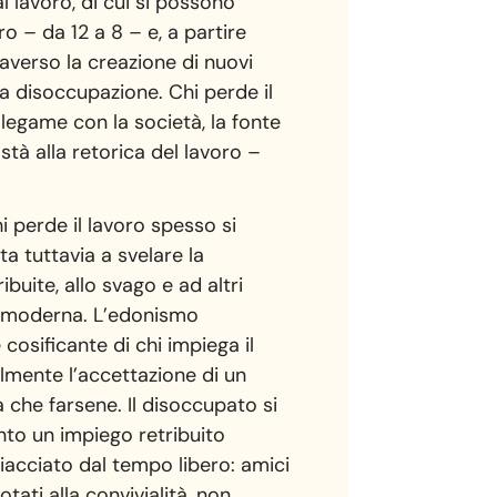
 lavoro, di cui si possono
o – da 12 a 8 – e, a partire
raverso la creazione di nuovi
la disoccupazione. Chi perde il
legame con la società, la fonte
ostà alla retorica del lavoro –
i perde il lavoro spesso si
a tuttavia a svelare la
ibuite, allo svago e ad altri
ostmoderna. L’edonismo
osificante di chi impiega il
lmente l’accettazione di un
 che farsene. Il disoccupato si
tanto un impiego retribuito
chiacciato dal tempo libero: amici
tati alla convivialità, non