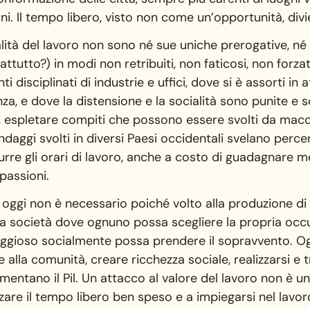
i. Il tempo libero, visto non come un’opportunità, div
ità del lavoro non sono né sue uniche prerogative, né 
attutto?) in modi non retribuiti, non faticosi, non forzat
i disciplinati di industrie e uffici, dove si è assorti in 
nza, e dove la distensione e la socialità sono punite e s
o, espletare compiti che possono essere svolti da mac
ndaggi svolti in diversi Paesi occidentali svelano perc
durre gli orari di lavoro, anche a costo di guadagnare 
passioni.
 oggi non è necessario poiché volto alla produzione di 
na società dove ognuno possa scegliere la propria occ
taggioso socialmente possa prendere il sopravvento. Og
alla comunità, creare ricchezza sociale, realizzarsi e t
entano il Pil. Un attacco al valore del lavoro non è un 
izzare il tempo libero ben speso e a impiegarsi nel lavo