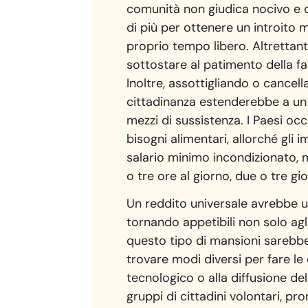
comunità non giudica nocivo e ch
di più per ottenere un introito 
proprio tempo libero. Altrettanto
sottostare al patimento della fat
Inoltre, assottigliando o cancel
cittadinanza estenderebbe a un 
mezzi di sussistenza. I Paesi oc
bisogni alimentari, allorché gli 
salario minimo incondizionato, mo
o tre ore al giorno, due o tre gi
Un reddito universale avrebbe ul
tornando appetibili non solo agl
questo tipo di mansioni sarebbe 
trovare modi diversi per fare l
tecnologico o alla diffusione de
gruppi di cittadini volontari, p