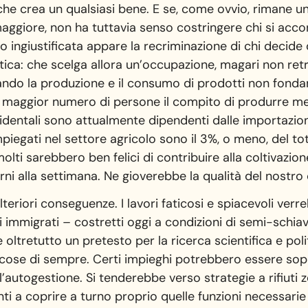
e crea un qualsiasi bene. E se, come ovvio, rimane un d
maggiore, non ha tuttavia senso costringere chi si accon
 ingiustificata appare la recriminazione di chi decide d
ica: che scelga allora un’occupazione, magari non retrib
lando la produzione e il consumo di prodotti non fondame
maggior numero di persone il compito di produrre merci
cidentali sono attualmente dipendenti dalle importazion
impiegati nel settore agricolo sono il 3%, o meno, del to
lti sarebbero ben felici di contribuire alla coltivazion
orni alla settimana. Ne gioverebbe la qualità del nostro
teriori conseguenze. I lavori faticosi e spiacevoli verr
i immigrati – costretti oggi a condizioni di semi-schia
oltretutto un pretesto per la ricerca scientifica e poli
e cose di sempre. Certi impieghi potrebbero essere sop
ll’autogestione. Si tenderebbe verso strategie a rifiuti
ronti a coprire a turno proprio quelle funzioni necessari