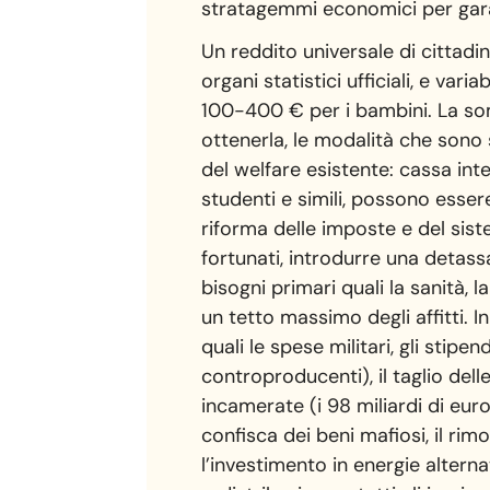
stratagemmi economici per garant
Un reddito universale di cittadin
organi statistici ufficiali, e va
100-400 € per i bambini. La somm
ottenerla, le modalità che sono 
del welfare esistente: cassa inte
studenti e simili, possono esser
riforma delle imposte e del siste
fortunati, introdurre una detassa
bisogni primari quali la sanità, la
un tetto massimo degli affitti. I
quali le spese militari, gli stipe
controproducenti), il taglio del
incamerate (i 98 miliardi di eur
confisca dei beni mafiosi, il rim
l’investimento in energie alternat