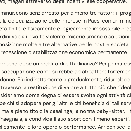
gati, magari attraverso degli incentivi alle cooperative.
diminuiscono senz’arresto per almeno tre fattori: il pr
la delocalizzazione delle imprese in Paesi con un minor 
neta finito, è fisicamente e logicamente impossibile cre
dini sociali, rivolte violente, miserie umane e soluzioni
isposizione molte altre alternative per le nostre società,
i recessione o stabilizzazione economica permanente.
i arrecherebbe un reddito di cittadinanza? Per prima co
disoccupazione, contribuirebbe ad abbattere fortemente
donne. Più indirettamente e gradualmente, ridurrebbe 
raverso la restituzione di valore a tutto ciò che l’ideo
sideriamo come degna di essere svolta ogni attività ch
 chi si adopera per gli altri e chi beneficia di tali serv
, ma a pieno titolo la casalinga, la nonna baby-sitter, il
nsegna a, e condivide il suo sport con, i meno esperti, 
icamente le loro opere o performance. Arricchisce la 