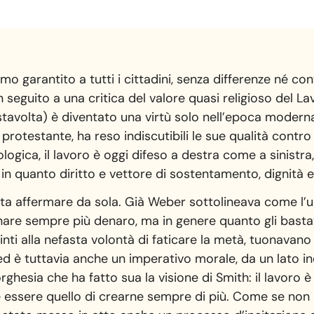
o garantito a tutti i cittadini, senza differenze né con
n seguito a una critica del valore quasi religioso del 
o, stavolta) è diventato una virtù solo nell’epoca modern
 protestante, ha reso indiscutibili le sue qualità contro il
logica, il lavoro è oggi difeso a destra come a sinistra, 
, in quanto diritto e vettore di sostentamento, dignità 
tuta affermare da sola. Già Weber sottolineava come l
re sempre più denaro, ma in genere quanto gli bastava
nti alla nefasta volontà di faticare la metà, tuonavano g
d è tuttavia anche un imperativo morale, da un lato in
orghesia che ha fatto sua la visione di Smith: il lavoro è
e essere quello di crearne sempre di più. Come se non b