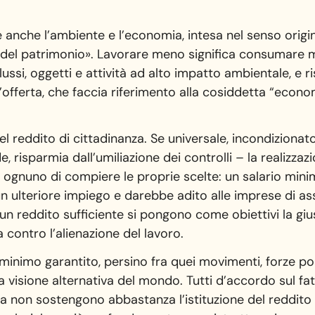
 anche l’ambiente e l’economia, intesa nel senso origi
e del patrimonio». Lavorare meno significa consumare m
ussi, oggetti e attività ad alto impatto ambientale, e 
’offerta, che faccia riferimento alla cosiddetta “econ
l reddito di cittadinanza. Se universale, incondizionato 
e, risparmia dall’umiliazione dei controlli – la realizzaz
 a ognuno di compiere le proprie scelte: un salario mi
un ulteriore impiego e darebbe adito alle imprese di a
i un reddito sufficiente si pongono come obiettivi la giust
a contro l’alienazione del lavoro.
 minimo garantito, persino fra quei movimenti, forze poli
visione alternativa del mondo. Tutti d’accordo sul fatt
ia non sostengono abbastanza l’istituzione del reddit