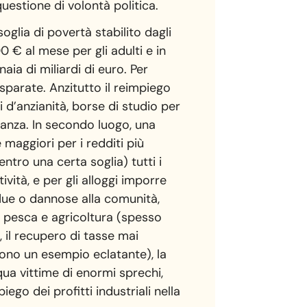
uestione di volontà politica.
oglia di povertà stabilito dagli
00 € al mese per gli adulti e in
ia di miliardi di euro. Per
isparate. Anzitutto il reimpiego
i d’anzianità, borse di studio per
inanza. In secondo luogo, una
 maggiori per i redditi più
ntro una certa soglia) tutti i
tività, e per gli alloggi imporre
rflue o dannose alla comunità,
i a pesca e agricoltura (spesso
, il recupero di tasse mai
 sono un esempio eclatante), la
qua vittime di enormi sprechi,
iego dei profitti industriali nella