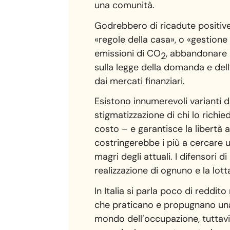
una comunità.
Godrebbero di ricadute positive
«regole della casa», o «gestion
emissioni di CO
, abbandonare l
2
sulla legge della domanda e dell
dai mercati finanziari.
Esistono innumerevoli varianti de
stigmatizzazione di chi lo richied
costo – e garantisce la libertà
costringerebbe i più a cercare 
magri degli attuali. I difensori d
realizzazione di ognuno e la lott
In Italia si parla poco di reddito
che praticano e propugnano una 
mondo dell’occupazione, tuttav