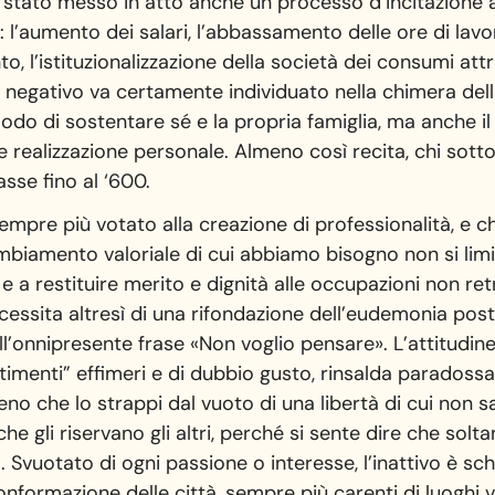
stato messo in atto anche un processo d’incitazione al
l’aumento dei salari, l’abbassamento delle ore di lavor
o, l’istituzionalizzazione della società dei consumi att
lo negativo va certamente individuato nella chimera del
do di sostentare sé e la propria famiglia, ma anche il 
à e realizzazione personale. Almeno così recita, chi sott
sse fino al ‘600.
empre più votato alla creazione di professionalità, e ch
mbiamento valoriale di cui abbiamo bisogno non si limit
e a restituire merito e dignità alle occupazioni non retr
Necessita altresì di una rifondazione dell’eudemonia p
onnipresente frase «Non voglio pensare». L’attitudine c
timenti” effimeri e di dubbio gusto, rinsalda paradossa
o che lo strappi dal vuoto di una libertà di cui non sa
 che gli riservano gli altri, perché si sente dire che sol
a. Svuotato di ogni passione o interesse, l’inattivo è s
onformazione delle città, sempre più carenti di luoghi vo