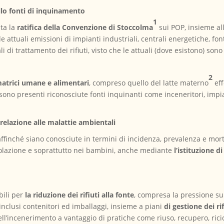
lo fonti di inquinamento
1
ta la
ratifica della Convenzione di Stoccolma
sui POP, insieme al
le attuali emissioni di impianti industriali, centrali energetiche, fo
li di trattamento dei rifiuti, visto che le attuali (dove esistono) so
2
atrici umane e alimentari
, compreso quello del latte materno
eff
sono presenti riconosciute fonti inquinanti come inceneritori, impian
 relazione alle malattie ambientali
ffinché siano conosciute in termini di incidenza, prevalenza e morta
olazione e soprattutto nei bambini, anche mediante
l’istituzione d
bili per
la riduzione dei rifiuti alla fonte
, compresa la pressione su
i, inclusi contenitori ed imballaggi, insieme a piani
di gestione dei rif
l’incenerimento a vantaggio di pratiche come riuso, recupero, rici