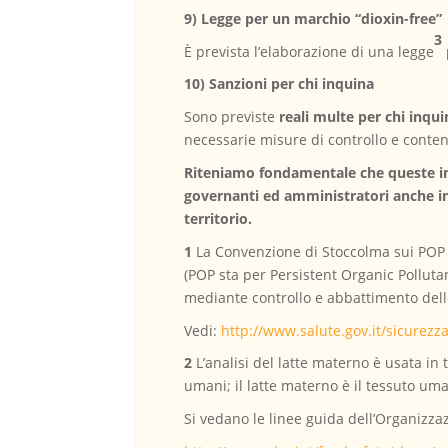
9) Legge per un marchio “dioxin-free”
3
È prevista l’elaborazione di una legge
10) Sanzioni per chi inquina
Sono previste
reali multe per chi inqu
necessarie misure di controllo e conten
Riteniamo fondamentale che queste info
governanti ed amministratori anche in 
territorio.
1
La Convenzione di Stoccolma sui POP è
(POP sta per Persistent Organic Pollutan
mediante controllo e abbattimento delle
Vedi:
http://www.salute.gov.it/sicure
2
L’analisi del latte materno è usata in
umani; il latte materno è il tessuto um
Si vedano le linee guida dell’Organizz