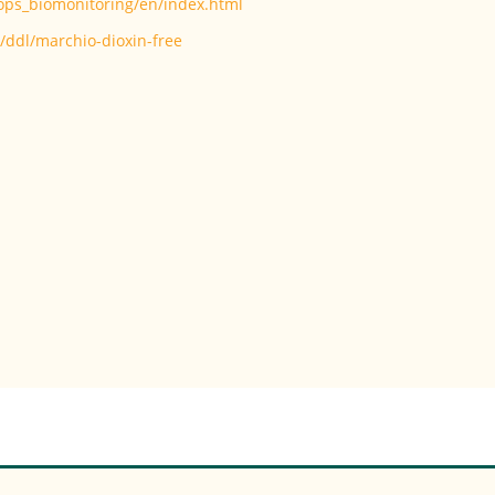
ops_biomonitoring/en/index.html
t/ddl/marchio-dioxin-free