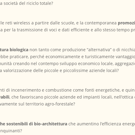
 società del riciclo totale?
le reti wireless a partire dalle scuole, e la contemporanea
promozio
 per la trasmissione di voci e dati efficiente e allo stesso tempo pr
ltura biologica
non tanto come produzione
“alternativa” o di nicch
bbe praticare, perché economicamente e turisticamente vantaggiosa,
omunità creando nel contempo sviluppo economico locale, aggregazi
la valorizzazione delle piccole e piccolissime aziende locali?
ianti di incenerimento e combustione come fonti energetiche, e qui
abili
, che favoriscano piccole aziende ed impianti locali, nell’ottica
amente sul territorio agro-forestale?
he sostenibili di bio-architettura
che aumentino l’efficienza energe
 inquinanti?