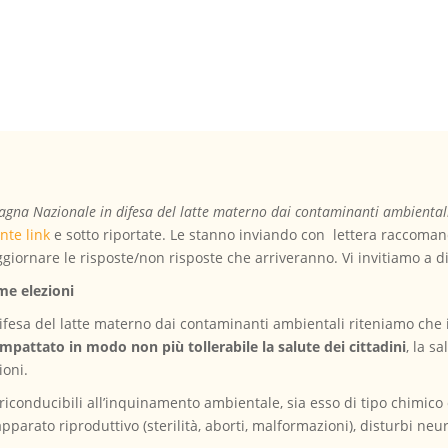
gna Nazionale in difesa del latte materno dai contaminanti ambiental
nte link
e sotto riportate. Le stanno inviando con lettera raccomand
aggiornare le risposte/non risposte che arriveranno. Vi invitiamo a d
me elezioni
fesa del latte materno dai contaminanti ambientali riteniamo che i
impattato in modo non più tollerabile la salute dei cittadini
, la s
ioni.
iconducibili all’inquinamento ambientale, sia esso di tipo chimico
apparato riproduttivo (sterilità, aborti, malformazioni), disturbi neur