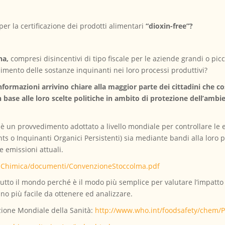
per la certificazione dei prodotti alimentari
“dioxin-free”?
ina,
compresi disincentivi di tipo fiscale per le aziende grandi o picc
imento delle sostanze inquinanti nei loro processi produttivi?
rmazioni arrivino chiare alla maggior parte dei cittadini che cos
base alle loro scelte politiche in ambito di protezione dell’ambien
 un provvedimento adottato a livello mondiale per controllare le 
ts o Inquinanti Organici Persistenti) sia mediante bandi alla loro p
 emissioni attuali.
zzaChimica/documenti/ConvenzioneStoccolma.pdf
 tutto il mondo perché è il modo più semplice per valutare l’impatto 
ano più facile da ottenere ed analizzare.
azione Mondiale della Sanità:
http://www.who.int/foodsafety/chem/