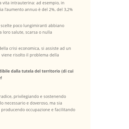
 vita intrauterina: ad esempio, in
Italia l’aumento annuo è del 2%, del 3,2%
e scelte poco lungimiranti abbiano
a loro salute, scarsa o nulla
ella crisi economica, si assiste ad un
 viene risolto il problema della
ibile dalla tutela del territorio (di cui
e!
 radice, privilegiando e sostenendo
olo necessario e doveroso, ma sia
, producendo occupazione e facilitando