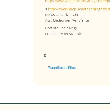
http://www.who.int/foodsafety/chem/p
3
http://eworkshop.senatoperiragazzi.i
Dott.ssa Patrizia Gentilini
Ass. Medici per l’Ambiente
Dott.ssa Paola Negri
Presidente IBFAN Italia

←
Vi aspettiamo a Milano