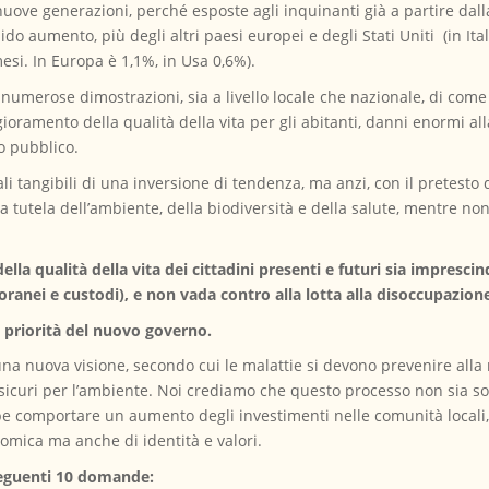
uove generazioni, perché esposte agli inquinanti già a partire dalla
 rapido aumento, più degli altri paesi europei e degli Stati Uniti (in 
esi. In Europa è 1,1%, in Usa 0,6%).
 numerose dimostrazioni, sia a livello locale che nazionale, di com
ioramento della qualità della vita per gli abitanti, danni enormi all
o pubblico.
 tangibili di una inversione di tendenza, ma anzi, con il pretesto d
 tutela dell’ambiente, della biodiversità e della salute, mentre non
della qualità della vita dei cittadini presenti e futuri sia imprescind
anei e custodi), e non vada contro alla lotta alla disoccupazion
 priorità del nuovo governo.
 una nuova visione, secondo cui le malattie si devono prevenire alla
 sicuri per l’ambiente. Noi crediamo che questo processo non sia s
be comportare un aumento degli investimenti nelle comunità locali
nomica ma anche di identità e valori.
seguenti 10 domande: