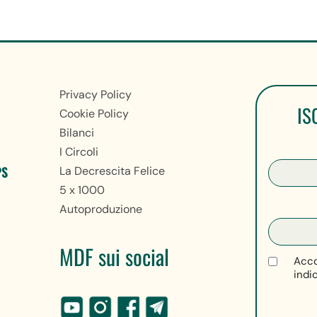
Privacy Policy
IS
Cookie Policy
Bilanci
I Circoli
PS
La Decrescita Felice
5 x 1000
Autoproduzione
MDF sui social
Acco
indi