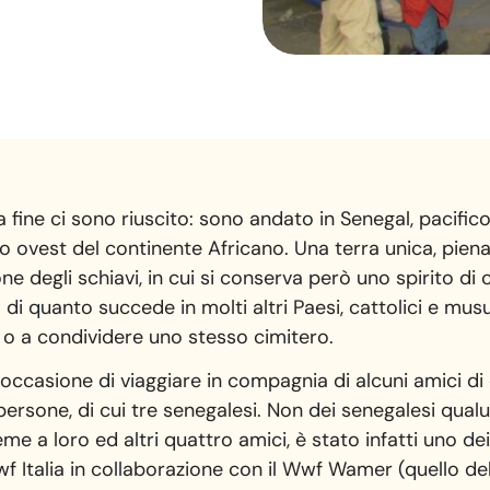
a fine ci sono riuscito: sono andato in Senegal, pacific
o ovest del continente Africano. Una terra unica, piena 
ne degli schiavi, in cui si conserva però uno spirito di 
io di quanto succede in molti altri Paesi, cattolici e m
i o a condividere uno stesso cimitero.
’occasione di viaggiare in compagnia di alcuni amici di
 persone, di cui tre senegalesi. Non dei senegalesi qua
ieme a loro ed altri quattro amici, è stato infatti uno d
f Italia in collaborazione con il Wwf Wamer (quello del