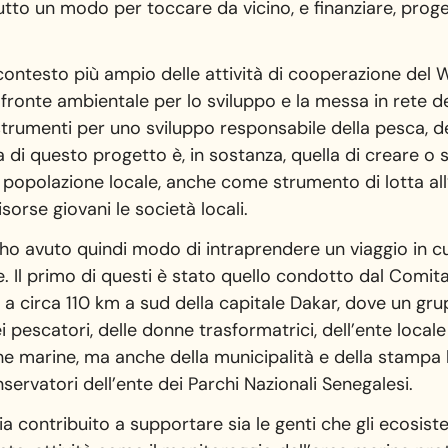
tto un modo per toccare da vicino, e finanziare, proget
nel contesto più ampio delle attività di cooperazione del
 fronte ambientale per lo sviluppo e la messa in rete de
rumenti per uno sviluppo responsabile della pesca, del
a di questo progetto è, in sostanza, quella di creare o
a popolazione locale, anche come strumento di lotta al
sorse giovani le società locali.
i ho avuto quindi modo di intraprendere un viaggio in c
se. Il primo di questi è stato quello condotto dal Comit
 a circa 110 km a sud della capitale Dakar, dove un grup
escatori, delle donne trasformatrici, dell’ente locale 
he marine, ma anche della municipalità e della stampa 
servatori dell’ente dei Parchi Nazionali Senegalesi.
a contribuito a supportare sia le genti che gli ecosiste