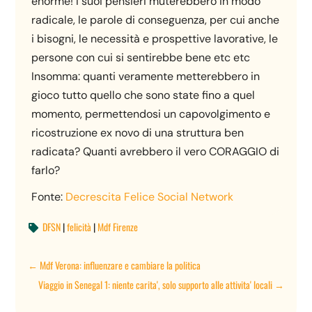
enorme! I suoi pensieri muterebbero in modo
radicale, le parole di conseguenza, per cui anche
i bisogni, le necessità e prospettive lavorative, le
persone con cui si sentirebbe bene etc etc
Insomma: quanti veramente metterebbero in
gioco tutto quello che sono state fino a quel
momento, permettendosi un capovolgimento e
ricostruzione ex novo di una struttura ben
radicata? Quanti avrebbero il vero CORAGGIO di
farlo?
Fonte:
Decrescita Felice Social Network
DFSN
|
felicità
|
Mdf Firenze

←
Mdf Verona: influenzare e cambiare la politica
Viaggio in Senegal 1: niente carita', solo supporto alle attivita' locali
→