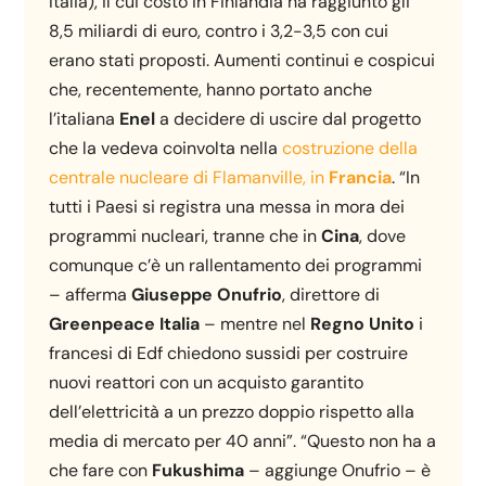
Italia), il cui costo in Finlandia ha raggiunto gli
8,5 miliardi di euro, contro i 3,2-3,5 con cui
erano stati proposti. Aumenti continui e cospicui
che, recentemente, hanno portato anche
l’italiana
Enel
a decidere di uscire dal progetto
che la vedeva coinvolta nella
costruzione della
centrale nucleare di Flamanville, in
Francia
. “In
tutti i Paesi si registra una messa in mora dei
programmi nucleari, tranne che in
Cina
, dove
comunque c’è un rallentamento dei programmi
– afferma
Giuseppe Onufrio
, direttore di
Greenpeace Italia
– mentre nel
Regno Unito
i
francesi di Edf chiedono sussidi per costruire
nuovi reattori con un acquisto garantito
dell’elettricità a un prezzo doppio rispetto alla
media di mercato per 40 anni”. “Questo non ha a
che fare con
Fukushima
– aggiunge Onufrio – è