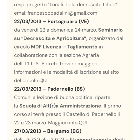
resp. progetto “Locali della decrescita felice”.
emai:
francescobadalini@gmail.com
22/03/2013 – Portogruaro (VE)
da venerdi 22 a domenica 24 marzo:
Seminario
su “Decrescita e Agricoltura”,
organizzato dal
circolo
MDF Livenza – Tagliamento
in
collaborazione con la sezione Agraria
dell’ L’I.T.I.S.. Potrete trovare maggiori
informazioni e le modalità di iscrizione sul sito
del circolo
QUI
.
22/03/2013 – Padernello (BS)
Comuni a lezione di buona politica: riparte
la
Scuola di Alt(r)a Amministrazione.
Il primo
corso si terrà presso il Castello di Padernello il
22 e 23 marzo. Maggiori info
QUI
.
27/03/2013 – Bergamo (BG)
dalle 20:30 alle 22:00 –
III appuntamento degli