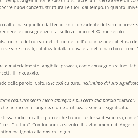
ltri tempi. Angelini non è solo uno scrittore, un ricercatore e un co
porre nuovi concetti, strutturali e fuori dal tempo, in quanto univ
 realtà, ma seppelliti dal tecnicismo pervadente del secolo breve, se
endere le conseguenze ora, sullo zerbino del XXI mo secolo.
sa ricerca del nuovo, dell’efficiente, nell’allucinazione collettiva d
e cose vere e reali, catalogati dalla nuova era della macchina come
che è materialmente tangibile, provoca, come conseguenza inevitabil
etti, il linguaggio.
ndo delle parole. Coltura
(e così
cultura
)
,
nell’intimo del suo significat
come restituire senso meno ambiguo e più certo alla parola “cultura”?
e ne racconti l’origine, è utile a ritrovare senso e significato.
 stessa radice di altre parole che hanno la stessa desinenza, come “
a”, così “cultura”. Continuando a seguire il ragionamento di Angelin
latino ma ignota alla nostra lingua.