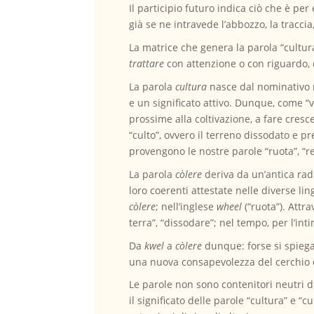
Il participio futuro indica ciò che è pe
già se ne intravede l’abbozzo, la traccia,
La matrice che genera la parola “cultur
trattare
con attenzione o con riguardo,
La parola
cultura
nasce dal nominativo 
e un significato attivo. Dunque, come “v
prossime alla coltivazione, a fare cresc
“culto”, ovvero il terreno dissodato e p
provengono le nostre parole “ruota”, “rett
La parola
còlere
deriva da un’antica rad
loro coerenti attestate nelle diverse l
còlere
;
nell’inglese
wheel
(“ruota”). Attr
terra”, “dissodare”; nel tempo, per l’int
Da
kwel
a
còlere
dunque: forse si spiega 
una nuova consapevolezza del cerchio d
Le parole non sono contenitori neutri d
il significato delle parole “cultura” e 