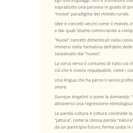
Egli usa linguaggi, toni e sfumature d’a
soprattutto una persona in grado di pro
“nuovo” paradigma del mondo rurale.
Idee e concetti vecchi come il mondo, in
e dai quali stiamo cominciando a compr
“Nuovi” concetti dimenticati nella convul
immersi nella formalina dell’oblio dell
sorpassato dal “nuovo”.
La corsa verso il consumo di tutto ciò 
ciò che è invece impalpabile, come i conc
Una lingua che ha perso il senso profo
onora.
Dunque Angelini si pone la domanda: “
attraverso una regressione etimologica ch
La parola cultura e coltura condivide la
“jattura”, come la stessa parola “natur
da un participio futuro, forma usata in 