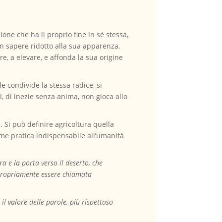
one che ha il proprio fine in sé stessa,
un sapere ridotto alla sua apparenza,
e, a elevare, e affonda la sua origine
le condivide la stessa radice, si
i, di inezie senza anima, non gioca allo
. Si può definire agricoltura quella
ome pratica indispensabile all’umanità
ra e la porta verso il deserto, che
ò propriamente essere chiamata
r il valore delle parole, più rispettoso