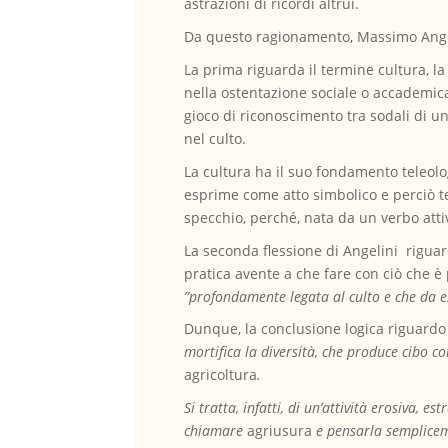
astrazioni di ricordi altrui.
Da questo ragionamento, Massimo Angel
La prima riguarda il termine cultura, la
nella ostentazione sociale o accademica
gioco di riconoscimento tra sodali di un
nel culto.
La cultura ha il suo fondamento teleologi
esprime come atto simbolico e perciò te
specchio, perché, nata da un verbo attiv
La seconda flessione di Angelini riguard
pratica avente a che fare con ciò che è
”profondamente legata al culto e che da es
Dunque, la conclusione logica riguardo
mortifica la diversità, che produce cibo c
agricoltura
.
Si tratta, infatti, di un’attività erosiva, e
chiamare
agriusura
e pensarla semplicem