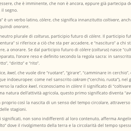
r essere, che è imminente, che non è ancora, eppure già partecipa de
 il segno.
a” è un verbo latino,
còlere
, che significa innanzitutto
coltivare
, anch
 quindi
onorare
.
neutro plurale di
colturus
, participio futuro di
còlere
. Il participio
entura” si riferisce a ciò che sta per accadere, e “nascituro” a chi 
ere, a onorare. Se dal participio futuro di
còlere
(
colturus
) nasce “cul
reparato, l’onore reso e definito secondo la regola sacra: in sanscrit
o”, “diritto” e “rito”.
ice,
kwel
, che vuole dire “ruotare”, “girare”, “camminare in cerchio
ingue indoeuropee: come nel sanscrito
cakram
(“cerchio, ruota”), nel
averso la radice
kwel
, riconosciamo in
còlere
il significato di “coltivar
ima natura dell’attività agricola, questo primo significato diventa “av
proprio così la nascita di un senso del tempo circolare, attraverso l’
elle stagioni.
i significati, non sono indifferenti al loro contenuto, afferma Ange
“culto” dove il rivolgimento della terra e la circolarità del tempo sp