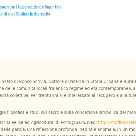
Associative
|
Autoproduzione e Saper Fare
ili di vita
|
Studiare la Decrescita
nceto di Ronco Scrivia. Dottore di ricerca in Storia Urbana e Rurale,
ne delle comunità locali fra antico regime ed età contemporanea, all
rità collettive. Per trent’anni si è interessato al recupero e alla tute
gia filosofica e studi sul sacro e sulla concezione simbolica del mo
scita Felice ed Agricoltura, di Portogruaro, (vedi
http://mdflivenza
i delle parole, una riflessione profonda inedita e anomala, in un mo