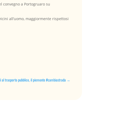
del convegno a Portogruaro su
 vicini all’uomo, maggiormente rispettosi
li al trasporto pubblico, il piemonte #cambiastrada
→