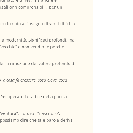
ordinatore di reti, ma anche e
ersali onnicomprensibili, per un
colo nato all’insegna di venti di follia
ella modernità. Significati profondi, ma
 “vecchio” e non vendibile perché
e, la rimozione del valore profondo di
o, è cosa fa crescere, cosa eleva, cosa
Recuperare la radice della parola
ventura”, “futuro”, “nascituro”,
i possiamo dire che tale parola deriva