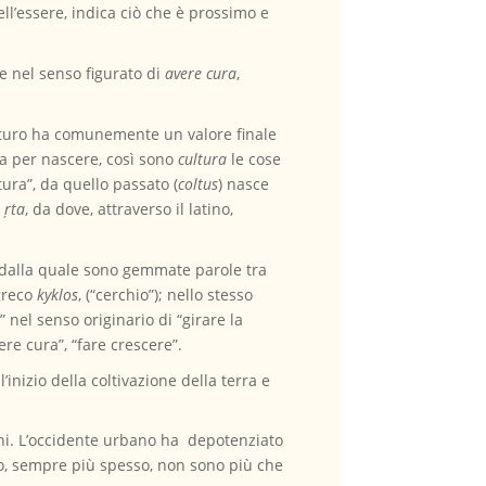
ll’essere, indica ciò che è prossimo e
e nel senso figurato di
avere cura
,
 futuro ha comunemente un valore finale
sta per nascere, così sono
cultura
le cose
tura”, da quello passato (
coltus
) nasce
o
ŗta
, da dove, attraverso il latino,
”, dalla quale sono gemmate parole tra
 greco
kyklos
, (“cerchio”); nello stesso
e” nel senso originario di “girare la
ere cura”, “fare crescere”.
inizio della coltivazione della terra e
lini. L’occidente urbano ha depotenziato
esso, sempre più spesso, non sono più che