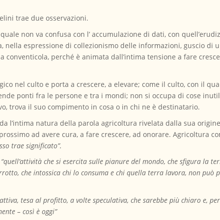
ini trae due osservazioni.
 quale non va confusa con l’ accumulazione di dati, con quell’erudizi
, nella espressione di collezionismo delle informazioni, guscio di 
a conventicola, perché è animata dall’intima tensione a fare crescer
co nel culto e porta a crescere, a elevare; come il culto, con il qua
nde ponti fra le persone e tra i mondi; non si occupa di cose inutil
o, trova il suo compimento in cosa o in chi ne è destinatario.
a l’intima natura della parola agricoltura rivelata dalla sua origine
 prossimo ad avere cura, a fare crescere, ad onorare. Agricoltura c
so trae significato”.
“quell’attività che si esercita sulle pianure del mondo, che sfigura la ter
orrotto, che intossica chi lo consuma e chi quella terra lavora, non pu
strattiva, tesa al profitto, a volte speculativa, che sarebbe più chiaro e, pe
ente – così è oggi”