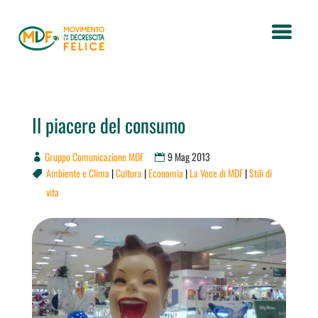
Il piacere del consumo
Gruppo Comunicazione MDF
9 Mag 2013
Ambiente e Clima
|
Cultura
|
Economia
|
La Voce di MDF
|
Stili di

vita