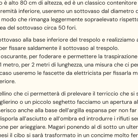
o è alto 80 cm di altezza, ed è un classico contenitore
tremità inferiore, useremo un sottovaso dal diametro di
in modo che rimanga leggermente sopraelevato rispetto 
rea del sottovaso circa 50 fori.
tovaso alla base inferiore del trespolo e realizziamo al
per fissare saldamente il sottovaso al trespolo.
e oscurante, per foderare e permettere la traspirazione 
i 1 metro, per 2 metri di lunghezza, una misura che ci p
 caso useremo le fascette da elettricista per fissarla
eriore.
lino che ci permetterà di prelevare il terriccio che 
lierino o un piccolo seghetto facciamo un apertura alla
risco anche alla base dell’argilla espansa per non far o
porla all’asciutto e all’ombra ed introdurre i rifiuti s
stone per arieggiare. Magari ponendo al di sotto un ult
esi il cibo si sarà trasformato in un concime molto fert