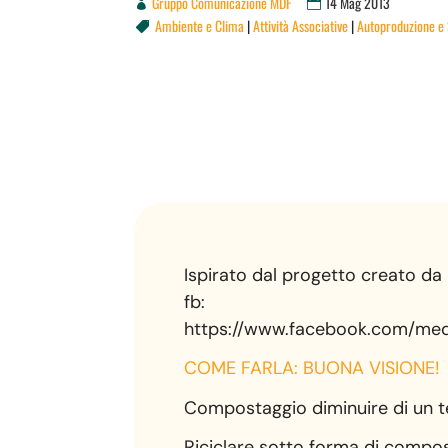
Gruppo Comunicazione MDF
14 Mag 2013
Ambiente e Clima
|
Attività Associative
|
Autoproduzione e 

Ispirato dal progetto creato da
fb:
https://www.facebook.com/med
COME FARLA: BUONA VISIONE!
Compostaggio diminuire di un ter
Riciclare sotto forma di compost 