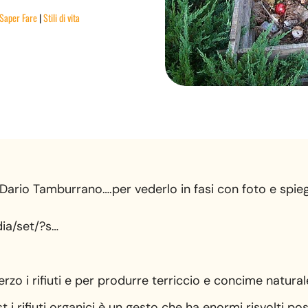
Saper Fare
|
Stili di vita
 Dario Tamburrano….per vederlo in fasi con foto e spie
ia/set/?s…
zo i rifiuti e per produrre terriccio e concime natural
i rifiuti organici è un gesto che ha enormi risvolti pos