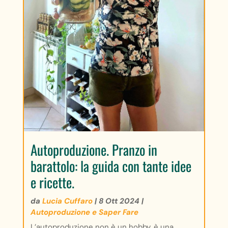
Autoproduzione. Pranzo in
barattolo: la guida con tante idee
e ricette.
da
Lucia Cuffaro
|
8 Ott 2024
|
Autoproduzione e Saper Fare
L’autoproduzione non è un hobby, è una