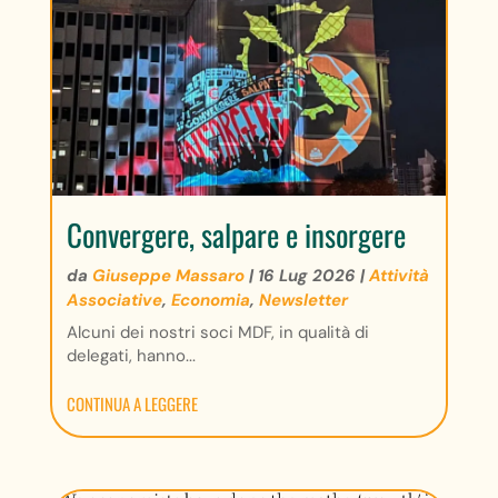
Convergere, salpare e insorgere
da
Giuseppe Massaro
|
16 Lug 2026
|
Attività
Associative
,
Economia
,
Newsletter
Alcuni dei nostri soci MDF, in qualità di
delegati, hanno...
CONTINUA A LEGGERE