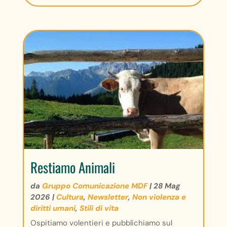
Restiamo Animali
da
Gruppo Comunicazione MDF
|
28 Mag
2026
|
Cultura
,
Newsletter
,
Non violenza e
diritti umani
,
Stili di vita
Ospitiamo volentieri e pubblichiamo sul