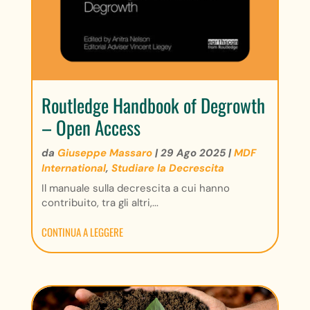
Routledge Handbook of Degrowth
– Open Access
da
Giuseppe Massaro
|
29 Ago 2025
|
MDF
International
,
Studiare la Decrescita
Il manuale sulla decrescita a cui hanno
contribuito, tra gli altri,...
CONTINUA A LEGGERE