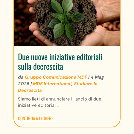
Due nuove iniziative editoriali
sulla decrescita
da
Gruppo Comunicazione MDF
|
4 Mag
2025
|
MDF International
,
Studiare la
Decrescita
Siamo lieti di annunciare il lancio di due
iniziative editoriali...
CONTINUA A LEGGERE