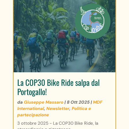
La COP30 Bike Ride salpa dal
Portogallo!
da
Giuseppe Massaro
|
8 Ott 2025
|
MDF
International
,
Newsletter
,
Politica e
partecipazione
3 ottobre 2025 - La COP30 Bike Ride, la