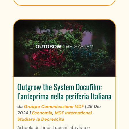
Outgrow the System Docufilm:
l’anteprima nella periferia Italiana
da
Gruppo Comunicazione MDF
|
26 Dic
2024
|
Economia
,
MDF International
,
Studiare la Decrescita
Articolo di Linda Luciani, attivista e