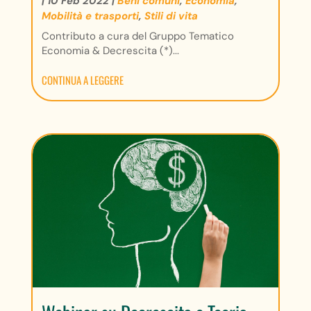
|
10 Feb 2022
|
Beni comuni
,
Economia
,
Mobilità e trasporti
,
Stili di vita
Contributo a cura del Gruppo Tematico
Economia & Decrescita (*)...
CONTINUA A LEGGERE