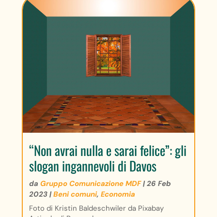
“Non avrai nulla e sarai felice”: gli
slogan ingannevoli di Davos
da
Gruppo Comunicazione MDF
|
26 Feb
2023
|
Beni comuni
,
Economia
Foto di Kristin Baldeschwiler da Pixabay