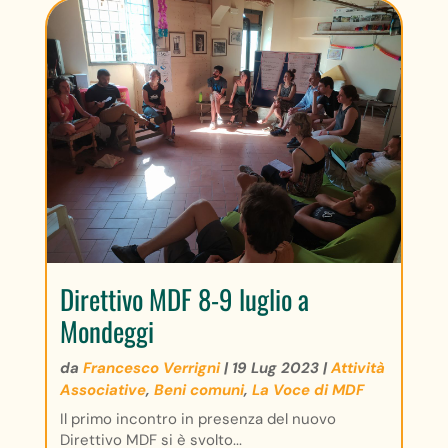
Direttivo MDF 8-9 luglio a
Mondeggi
da
Francesco Verrigni
|
19 Lug 2023
|
Attività
Associative
,
Beni comuni
,
La Voce di MDF
Il primo incontro in presenza del nuovo
Direttivo MDF si è svolto...