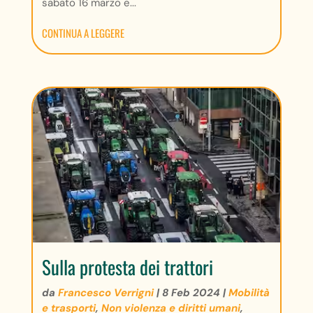
sabato 16 marzo e...
CONTINUA A LEGGERE
Sulla protesta dei trattori
da
Francesco Verrigni
|
8 Feb 2024
|
Mobilità
e trasporti
,
Non violenza e diritti umani
,