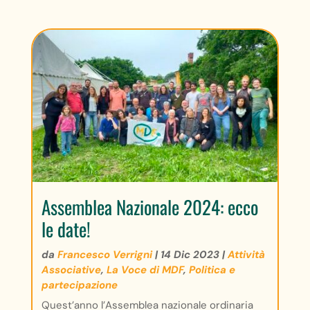
Assemblea Nazionale 2024: ecco
le date!
da
Francesco Verrigni
|
14 Dic 2023
|
Attività
Associative
,
La Voce di MDF
,
Politica e
partecipazione
Quest’anno l’Assemblea nazionale ordinaria