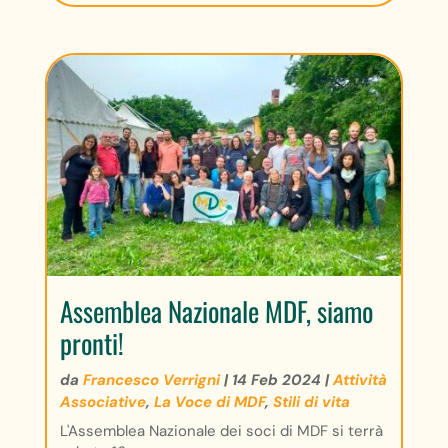
Assemblea Nazionale MDF, siamo
pronti!
da
Francesco Verrigni
|
14 Feb 2024
|
Attività
Associative
,
La Voce di MDF
,
Stili di vita
L'Assemblea Nazionale dei soci di MDF si terrà