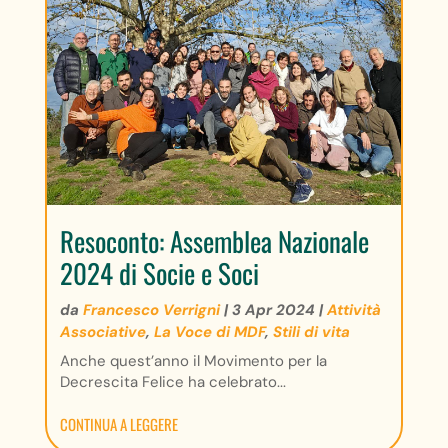
Resoconto: Assemblea Nazionale
2024 di Socie e Soci
da
Francesco Verrigni
|
3 Apr 2024
|
Attività
Associative
,
La Voce di MDF
,
Stili di vita
Anche quest’anno il Movimento per la
Decrescita Felice ha celebrato...
CONTINUA A LEGGERE