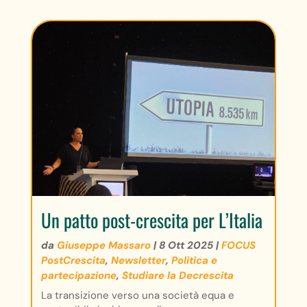
Un patto post-crescita per L’Italia
da
Giuseppe Massaro
|
8 Ott 2025
|
FOCUS
PostCrescita
,
Newsletter
,
Politica e
partecipazione
,
Studiare la Decrescita
La transizione verso una società equa e