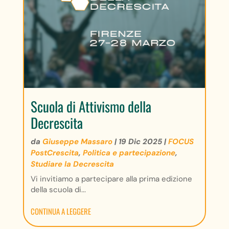
Scuola di Attivismo della
Decrescita
da
Giuseppe Massaro
|
19 Dic 2025
|
FOCUS
PostCrescita
,
Politica e partecipazione
,
Studiare la Decrescita
Vi invitiamo a partecipare alla prima edizione
della scuola di...
CONTINUA A LEGGERE