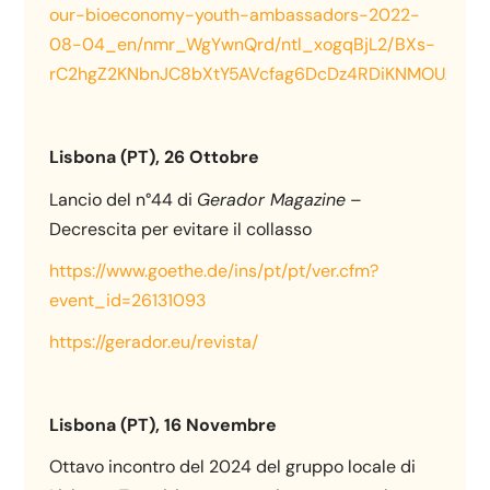
our-bioeconomy-youth-ambassadors-2022-
08-04_en/nmr_WgYwnQrd/ntl_xogqBjL2/BXs-
rC2hgZ2KNbnJC8bXtY5AVcfag6DcDz4RDiKNMOU
.
Lisbona (PT), 26 Ottobre
Lancio del n°44 di
Gerador Magazine
–
Decrescita per evitare il collasso
https://www.goethe.de/ins/pt/pt/ver.cfm?
event_id=26131093
https://gerador.eu/revista/
Lisbona (PT), 16 Novembre
Ottavo incontro del 2024 del gruppo locale di