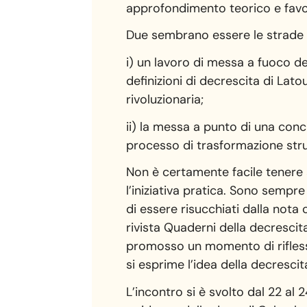
approfondimento teorico e favor
Due sembrano essere le strade 
i) un lavoro di messa a fuoco de
definizioni di decrescita di La
rivoluzionaria;
ii) la messa a punto di una concr
processo di trasformazione stru
Non è certamente facile tenere 
l’iniziativa pratica. Sono sempre 
di essere risucchiati dalla nota
rivista Quaderni della decrescit
promosso un momento di riflessio
si esprime l’idea della decresci
L’incontro si è svolto dal 22 al 24 novembre in forma di seminario residenziale a Pisa e in un bel contesto naturalistico a ridosso delle dune di Calambrone, ai margini del Parco di San Rossore. In preparazione dell’incontro è stato aperto un forum di discussione, in cui relatrici e relatori hanno presentato in maniera sintetica il loro contributo avviando scambi di idee sia tra di loro che con potenziali partecipanti. Nella prima giornata, ospitata a Pisa presso il Centro Interdipartimentale di Scienze della Pace dell’Università, sono stati presentati gli ultimi due numeri della rivista, le cui parti monografiche sono dedicate rispettivamente a “Decrescita e marxismo. Dialogo possibile e necessario” e a “Decrescita. Nuovo nome della pace”. Su questi temi alcuni autori e autrici hanno dialogato con rappresentanti dei movimenti locali e della comunità accademica pisana, evidenziando l’utilità di integrare la prospettiva della decrescita con le istanze e le strategie operative delle persone e dei gruppi attivi nel territorio, anche sul versante politico. Nelle due giornate successive l’incontro si è svolto in forma residenziale presso un Ostello del litorale, dove si sono alternati i contributi previsti di relatrici e relatori, ampi spazi di discussione intorno ad un grande cerchio di tavoli, e momenti conviviali a base di cucina vegetariana. Hanno partecipato in totale una cinquantina di persone, dando vita ad un ricco confronto che in realtà è andato al di là dell’intendimento originario (una riflessione sui diversi modi di intendere e concretizzare la decrescita) per esplorare, in modo competente e appassionato, un ampio ventaglio di temi e problematiche, con frequenti riferimenti alle esperienze personali e di gruppo dei/lle partecipanti. Nel complesso si è avuta la conferma che c’è una grande voglia di incontrarsi e discutere, di persona e con tempi rilassati, per scambiarsi idee, punti di vista ed esperienze. In molti hanno proposto di rendere in qualche modo regolari questo tipo di appuntamenti, sia su temi specifici che per fare il punto su come l’idea di una società di decrescita stia maturando e stia entrando in risonanza con i più diversi filoni di pensiero critico. L’evento è stato peraltro un’occasione per consolidare i legami e le sinergie fra i tre soggetti promotori – le due associazioni nazionali e i Quaderni – che hanno verificato l’utilità di interagire in modo sempre più stretto, ciascuno per le sue competenze e sensibilità, in vista dell’obiettivo comune. L’incontro si è aperto con una breve sintesi della grande Conferenza di Pontevedra del giugno scorso, organizzata congiuntamente dal Post-growth Innovation Lab, dall’associazione accademica 