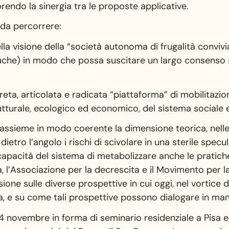
endo la sinergia tra le proposte applicative.
da percorrere:
lla visione della “società autonoma di frugalità convivi
touche) in modo che possa suscitare un largo consenso 
eta, articolata e radicata “piattaforma” di mobilitazion
tturale, ecologico ed economico, del sistema sociale e
assieme in modo coerente la dimensione teorica, nelle 
dietro l’angolo i rischi di scivolare in una sterile specul
 capacità del sistema di metabolizzare anche le pratiche
a, l’Associazione per la decrescita e il Movimento per l
ne sulle diverse prospettive in cui oggi, nel vortice di
ta, e su come tali prospettive possono dialogare in man
Research and Degrowth e dalla Società Europea di Economia Ecologica. Quell’evento, per la sua ampiezza e per la ricchezza dei contenuti (120 sessioni tra plenarie, panel, dialoghi e incontri, con un totale di 750 comunicazioni presentate in cinque giorni), è stato senza dubbio una grande carrellata di possibili “vie della decrescita”, che hanno dialogato tra loro attingendo le une dalle altre, senza doversi necessariamente fondere né perdere identità. In un approfondito confronto fra contributi accademici (teorici o di ricerca empirica) e resoconti di attivismo ed esperienze territoriali, è emersa la produttività di un approccio trans-disciplinare, di discipline trasformative e che evolvono, in continuo adattamento ai vari contesti, con l’obiettivo di costruire alternative desiderabili, convincenti e attraenti. Tra i molti filoni e temi trattati, e di cui sono stati valorizzati gli elementi di convergenza, si può ricordare quello che ha dato il titolo alla conferenza: Scienza, tecnologia e innovazione oltre la crescita, che ha sollecitato un’ampia riflessione sulla direzionalità che vogliamo dare non solo alla scienza e alla tecnologia, ma anche all’innovazione in sé, posto che esse sono tutte, come sappiamo, pesantemente indirizzate alla crescita economica. Le relazioni che sono seguite a questa introduzione, e gli ampi dibattiti che le hanno accompagnate, hanno esplorato una varietà di temi di grande interesse, sia sul versante più generale della riflessione teorico-critica sia su quello delle modalità con cui la proposta della decrescita può tradursi in azioni concrete, radicate nelle comunità e nei territori. Al centro del confronto tra i partecipanti all’incontro vi è l’esigenza che la prospettiva della decrescita mantenga inalterata la connotazione di radicale alternatività al sistema socio-economico dominante e, allo stesso tempo, trovi il modo di operare per trasformare – anche gradualmente, ma efficacemente, attraverso riforme strutturali e pionieristiche– i modi e le relazioni produttive e riproduttive della ricchezza e del benessere sociale, dialogando costantemente con le istituzioni, perseguendo il progetto di una “economia ecologica” e mirando ad allargare il consenso dell’opinione pubblica. La difficoltà di mantenere assieme le due esigenze deriva dalla consapevolezza (ben presente nel pensiero originale della decrescita) che l’ipertrofia neoliberale turbocapitalista non è un errore del sistema facilmente rimediabile (con una “spruzzata di verde”), ma necessita di una profonda critica della modernità occidentale, del carattere strumentale della razionalità e dell’economia stessa (intesa come scienza sociale separata e autonoma). Tutto ciò, quindi, richiede una rivoluzione culturale, antropologica e spirituale nella prospettiva di un “reincanto del mondo”. Il pericolo di una caduta del confronto nella tradizionale contrapposizione tra una visione radicale “lungotermista” e una riformista compatibilista si è riproposto con riferimento ad un tema che si era mostrato, già nella fase preparatoria dell’incontro, come un argomento particolarmente delicato e per certi aspetti divisivo, vale a dire le modalità di produzione di energia da fonti rinnovabili. In questo caso il confronto è stato fra quanti ritengono che non vada assecondata l’attuale tendenza alla proliferazione degli impianti eolici e fotovoltaici, spesso imposti dall’alto su territori fragili e rispondenti a logiche di profitto di grandi gruppi industriali, e quanti invece ritengono che, data la drammatica urgenza di azzerare al più presto il ricorso alle fonti fossili e al fine di scongiurare una possibile ripresa del nucleare, sia indispensabile estendere il più possibile e rapidamente il ricorso all’eolico e al fotovoltaico. Il primo punto di vista sostiene che in una prospettiva di decrescita l’opzione prioritaria, per uscire dal fossile, deve essere la riduzione della quantità di energia complessiva di cui si ha bisogno, e che in ogni caso le scelte di localizzazione degli impianti non possono essere fatte in contrasto con le esigenze e le volontà espresse dalle comunità territoriali. Il secondo punto di vista ritiene necessario che nell’immediato si punti a garantire tramite rinnovabili la quantità di energia che attualmente si ricava dal fossile, senza cedere alle pressioni che tendono ad aggiungerla a quella fossile, ma anche senza illudersi che si possa realizzare a breve quel consistente risparmio di energia che consentirebbe di uscire dal fossile con minima espansione delle rinnovabili. Questo tema si è rivelato particolarmente coinvolge