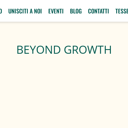
O
UNISCITI A NOI
EVENTI
BLOG
CONTATTI
TESS
BEYOND GROWTH
sociazioni che sostengono...