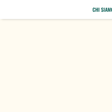
CHI SIAM
Giuseppe Massaro
Introduzione Lo scorso novembre le due as