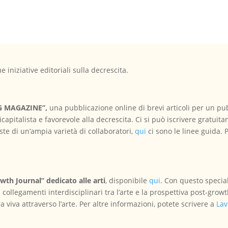
e iniziative editoriali sulla decrescita.
G MAGAZINE”,
una pubblicazione online di brevi articoli per un pub
capitalista e favorevole alla decrescita. Ci si può iscrivere gratuit
te di un’ampia varietà di collaboratori,
qui
ci sono le linee guida. 
wth Journal” dedicato alle arti
, disponibile
qui
. Con questo specia
ili collegamenti interdisciplinari tra l’arte e la prospettiva post-gro
 viva attraverso l’arte. Per altre informazioni, potete scrivere a
Lav