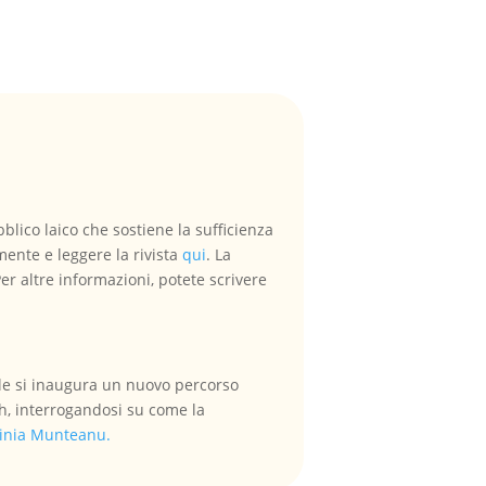
blico laico che sostiene la sufficienza
amente e leggere la rivista
qui
. La
Per altre informazioni, potete scrivere
le si inaugura un nuovo percorso
wth, interrogandosi su come la
inia Munteanu.