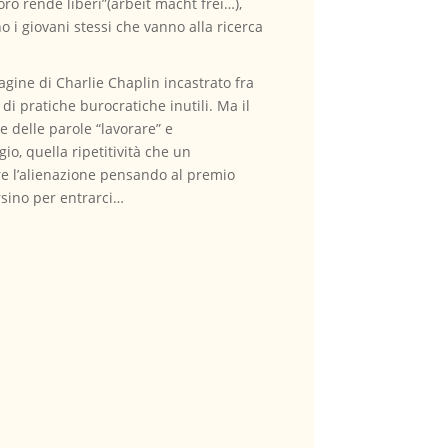
oro rende liberi”(arbeit macht frei…),
no i giovani stessi che vanno alla ricerca
agine di Charlie Chaplin incastrato fra
di pratiche burocratiche inutili. Ma il
ne delle parole “lavorare” e
gio, quella ripetitività che un
re l’alienazione pensando al premio
ersino per entrarci…