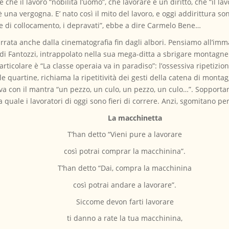
he il lavoro “nobilita l’uomo”, che lavorare è un diritto, che “il lav
 una vergogna. E’ nato così il mito del lavoro, e oggi addirittura so
ste di collocamento, i depravati”, ebbe a dire Carmelo Bene…
arrata anche dalla cinematografia fin dagli albori. Pensiamo all’imm
di Fantozzi, intrappolato nella sua mega-ditta a sbrigare montagne 
rticolare è “La classe operaia va in paradiso”: l’ossessiva ripetizio
le quartine, richiama la ripetitività dei gesti della catena di montag
a con il mantra “un pezzo, un culo, un pezzo, un culo…”. Sopporta
la quale i lavoratori di oggi sono fieri di correre. Anzi, sgomitano p
La macchinetta
T’han detto “Vieni pure a lavorare
così potrai comprar la macchinina”.
T’han detto “Dai, compra la macchinina
così potrai andare a lavorare”.
Siccome devon farti lavorare
ti danno a rate la tua macchinina,