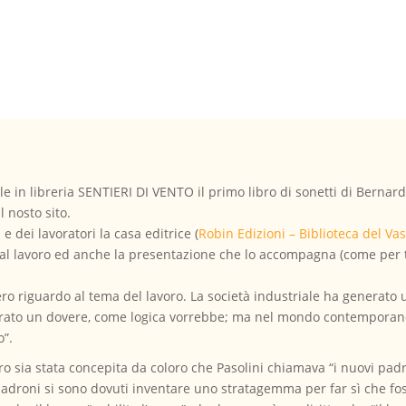
le in libreria SENTIERI DI VENTO il primo libro di sonetti di Bernar
 nosto sito.
 e dei lavoratori la casa editrice (
Robin Edizioni – Biblioteca del Vas
l lavoro ed anche la presentazione che lo accompagna (come per tutt
ro riguardo al tema del lavoro. La società industriale ha generato 
ato un dovere, come logica vorrebbe; ma nel mondo contemporaneo, 
o”.
ro sia stata concepita da coloro che Pasolini chiamava “i nuovi pad
i padroni si sono dovuti inventare uno stratagemma per far sì che fos