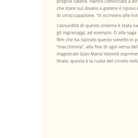
proprie catene. Hanno cominciato a dire c
che stare sul divano a godere il riposo è
di un’occupazione. “Si iscrivono alle li
L’assurdità di questo sistema è stata n
gli ingranaggi, ad esempio. O alla saga 
film che ha ispirato questo sonetto in pa
“macchinina”, alla fine di ogni verso del
magistrale Gian Maria Volontè esprimev
finale, questa è la ruota del criceto nel