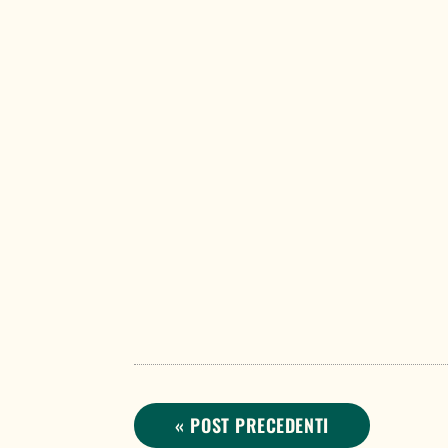
Gruppo Comunicazione MDF
Il Gruppo Internazionale dell’Associazione p
« POST PRECEDENTI