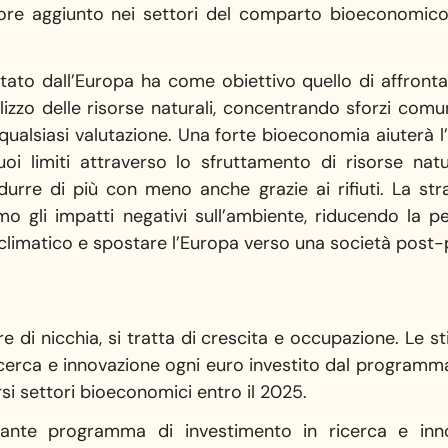
ore aggiunto nei settori del comparto bioeconomico 
to dall’Europa ha come obiettivo quello di affronta
ilizzo delle risorse naturali, concentrando sforzi com
ualsiasi valutazione. Una forte bioeconomia aiuterà l
oi limiti attraverso lo sfruttamento di risorse natu
urre di più con meno anche grazie ai rifiuti. La strat
mo gli impatti negativi sull’ambiente, riducendo la 
 climatico e spostare l’Europa verso una società post-p
e di nicchia, si tratta di crescita e occupazione. Le s
 ricerca e innovazione ogni euro investito dal program
rsi settori bioeconomici entro il 2025.
ante programma di investimento in ricerca e inn