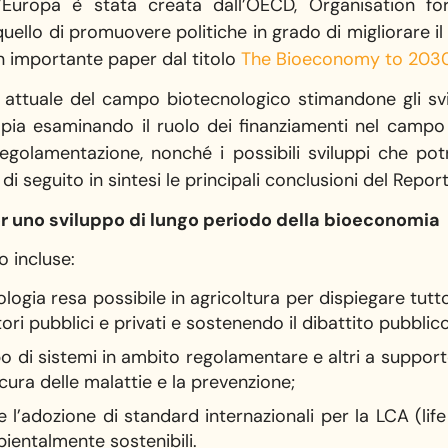
ll’Europa è stata creata dall’OECD, Organisation 
 quello di promuovere politiche in grado di migliorare 
un importante paper dal titolo
The Bioeconomy to 2030:
 attuale del campo biotecnologico stimandone gli svi
mpia esaminando il ruolo dei finanziamenti nel campo
 regolamentazione, nonché i possibili sviluppi che pot
i seguito in sintesi le principali conclusioni del Repor
r uno sviluppo di lungo periodo della bioeconomia
o incluse:
ologia resa possibile in agricoltura per dispiegare tutt
ri pubblici e privati e sostenendo il dibattito pubblico
ppo di sistemi in ambito regolamentare e altri a suppor
a cura delle malattie e la prevenzione;
e l’adozione di standard internazionali per la LCA (life
bientalmente sostenibili.