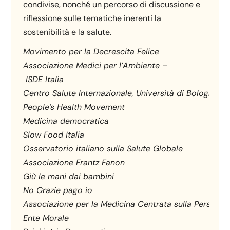
condivise, nonché un percorso di discussione e
riflessione sulle tematiche inerenti la
sostenibilità e la salute.
Movimento
per
la
Decrescita
Felice
Associazione
Medici
per
l’Ambiente
–
ISDE
Italia
Centro
Salute
Internazionale,
Università
di
Bologna
People’s
Health
Movement
Medicina
democratica
Slow
Food
Italia
Osservatorio
italiano
sulla
Salute
Globale
Associazione
Frantz
Fanon
Giù
le
mani
dai
bambini
No
Grazie
pago
io
Associazione
per
la
Medicina
Centrata
sulla
Persona
Ente
Morale