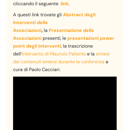
cliccando il seguente
link
.
A questi link trovate gli
Abstract degli
Interventi delle
Associazioni
,
la
Presentazione delle
Associazioni
presenti, le
presentazioni power
point degli interventi
, la trascrizione
dell’
intervento di Maurizio Pallante
e la
sintesi
dei contenuti emersi durante la conferenza
a
cura di Paolo Cacciari.