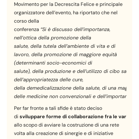
Movimento per la Decrescita Felice e principale
organizzatore dell’evento, ha riportato che nel
corso della
conferenza
“S
i
è
discusso
dell
’
importanza,
nell’ottica della promozione della
salute,
del
la
tutela
dell
’
ambiente di vita e di
lavoro,
del
la
promozione
di
maggiore
equità
(determinanti socio-economici di
salute),
del
la
produzione
e
dell’
utilizzo
di
cibo
salutare
dell’appropriatezza delle cure
,
della
demedicalizzazione
della
salute,
di
una
maggior
delle
medicine
non
convenzionali
e
dell
’
importanza
de
Per far fronte a tali sfide è stato deciso
di
sviluppare
forme
di
collaborazione
fra
le
varie
re
allo scopo di avviare la costruzione di una rete
volta alla creazione di sinergie e di iniziative