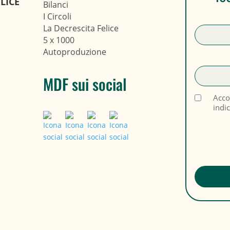
LICE
Bilanci
I Circoli
La Decrescita Felice
5 x 1000
Autoproduzione
MDF sui social
Acco
indi