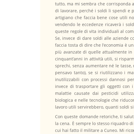
tutto, ma mi sembra che corrisponda ab
di lavorare, perché i soldi li spendi e
artigiano che faccia bene cose utili 
vendendo le eccedenze ricaverà i sold
queste regole di vita individuali al com
Se, invece di dare soldi alle aziende
faccia tosta di dire che l’economia è un
più avanzate di quelle attualmente in u
cinquant’anni in attività utili, si rispa
sprechi, senza aumentare né le tasse, n
pensavo tanto), se si riutilizzano i m
inutilizzabili con processi dannosi p
invece di trasportare gli oggetti con
malattie causate dai pesticidi utilizz
biologica e nelle tecnologie che riducon
lavoro utili servirebbero, quanti soldi
Con queste domande retoriche, ti salut
la cena. È sempre lo stesso riquadro d
cui hai fatto il militare a Cuneo. Mi ri