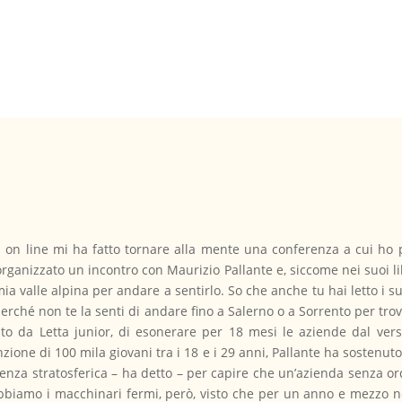
li on line mi ha fatto tornare alla mente una conferenza a cui ho p
rganizzato un incontro con Maurizio Pallante e, siccome nei suoi li
 mia valle alpina per andare a sentirlo. So che anche tu hai letto i su
perché non te la senti di andare fino a Salerno o a Sorrento per 
to da Letta junior, di esonerare per 18 mesi le aziende dal vers
sunzione di 100 mila giovani tra i 18 e i 29 anni, Pallante ha sosten
ligenza stratosferica – ha detto – per capire che un’azienda senza o
«Abbiamo i macchinari fermi, però, visto che per un anno e mezzo