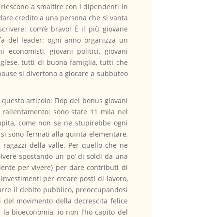
riescono a smaltire con i dipendenti in
 dare credito a una persona che si vanta
scrivere: com’è bravo! È il più giovane
ffa del leader: ogni anno organizza un
 economisti, giovani politici, giovani
nglese, tutti di buona famiglia, tutti che
 pause si divertono a giocare a subbuteo
 questo articolo: Flop del bonus giovani
 rallentamento: sono state 11 mila nel
upita, come non se ne stupirebbe ogni
si sono fermati alla quinta elementare,
 ragazzi della valle. Per quello che ne
olvere spostando un po’ di soldi da una
ente per vivere) per dare contributi di
investimenti per creare posti di lavoro,
urre il debito pubblico, preoccupandosi
i del movimento della decrescita felice
la bioeconomia, io non l’ho capito del