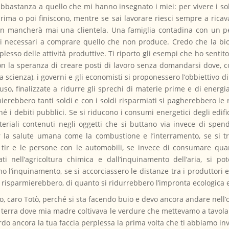
bastanza a quello che mi hanno insegnato i miei: per vivere i sol
 prima o poi finiscono, mentre se sai lavorare riesci sempre a ricav
non mancherà mai una clientela. Una famiglia contadina con un p
i necessari a comprare quello che non produce. Credo che la bio
plesso delle attività produttive. Ti riporto gli esempi che ho senti
 con la speranza di creare posti di lavoro senza domandarsi dove,
a scienza), i governi e gli economisti si proponessero l’obbiettivo 
so, finalizzate a ridurre gli sprechi di materie prime e di energi
rmierebbero tanti soldi e con i soldi risparmiati si pagherebbero le 
é i debiti pubblici. Se si riducono i consumi energetici degli edifi
ateriali contenuti negli oggetti che si buttano via invece di spen
er la salute umana come la combustione e l’interramento, se si tr
 i tir e le persone con le automobili, se invece di consumare qua
ati nell’agricoltura chimica e dall’inquinamento dell’aria, si pot
o l’inquinamento, se si accorciassero le distanze tra i produttori 
 si risparmierebbero, di quanto si ridurrebbero l’impronta ecologica
o, caro Totò, perché si sta facendo buio e devo ancora andare nell
i terra dove mia madre coltivava le verdure che mettevamo a tavola 
cordo ancora la tua faccia perplessa la prima volta che ti abbiamo in