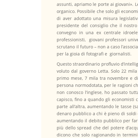
assunti, apriamo le porte ai giovani».
organico. Possibile che solo gli econom
di aver adottato una misura legislativ
presidente del consiglio che il nostr
convegno in una ex centrale idroelett
professionisti, giovani professori univer
scrutano il futuro – non a caso l’assoc
per la gioia di fotografi e giornalisti.
Questo straordinario profluvio d’intell
voluto dal governo Letta. Solo 22 mil
primo mese, 7 mila tra novembre e di
persona normodotata, per le ragioni ch
non conosco l’inglese, ho passato tutt
capisco, fino a quando gli economisti 
parte all’altra, aumentando le tasse (
denaro pubblico a chi è pieno di soldi 
aumentando il debito pubblico per fare
più dello spread che del potere d’acqu
dicono che solo ragionando in termini