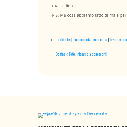
tua Delfina
P.S. Ma cosa abbiamo fatto di male per m
ambiente
|
bioeconomia
|
economia
|
lavoro e oc

←
Delfina e Totò. Iniziamo a conoscerli