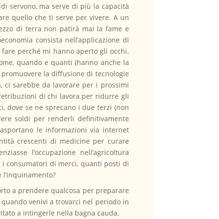
di servono, ma serve di più la capacità
are quello che ti serve per vivere. A un
ezzo di terra non patirà mai la fame e
economia consista nell’applicazione di
to fare perché mi hanno aperto gli occhi.
 come, quando e quanti (hanno anche la
di promuovere la diffusione di tecnologie
a, ci sarebbe da lavorare per i prossimi
retribuzioni di chi lavora per ridurre gli
ci, dove se ne sprecano i due terzi (non
dere soldi per renderli definitivamente
asportano le informazioni via internet
ntità crescenti di medicine per curare
enziasse l’occupazione nell’agricoltura
e i consumatori di merci, quanti posti di
 e l’inquinamento?
’orto a prendere qualcosa per preparare
quando venivi a trovarci nel periodo in
vitato a intingerle nella bagna cauda.