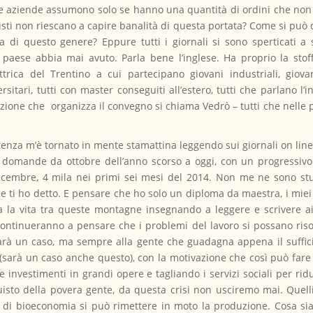
 Le aziende assumono solo se hanno una quantità di ordini che non 
isti non riescano a capire banalità di questa portata? Come si può
a di questo genere? Eppure tutti i giornali si sono sperticati a 
o paese abbia mai avuto. Parla bene l’inglese. Ha proprio la sto
rica del Trentino a cui partecipano giovani industriali, giovani
sitari, tutti con master conseguiti all’estero, tutti che parlano l’i
iazione che organizza il convegno si chiama Vedrò – tutti che nelle
igenza m’è tornato in mente stamattina leggendo sui giornali on line
a domande da ottobre dell’anno scorso a oggi, con un progressivo
cembre, 4 mila nei primi sei mesi del 2014. Non me ne sono st
e ti ho detto. E pensare che ho solo un diploma da maestra, i miei 
a la vita tra queste montagne insegnando a leggere e scrivere ai
continueranno a pensare che i problemi del lavoro si possano ris
sarà un caso, ma sempre alla gente che guadagna appena il suffici
(sarà un caso anche questo), con la motivazione che così può fare 
 investimenti in grandi opere e tagliando i servizi sociali per rid
isto della povera gente, da questa crisi non usciremo mai. Quell
 di bioeconomia si può rimettere in moto la produzione. Cosa sia 