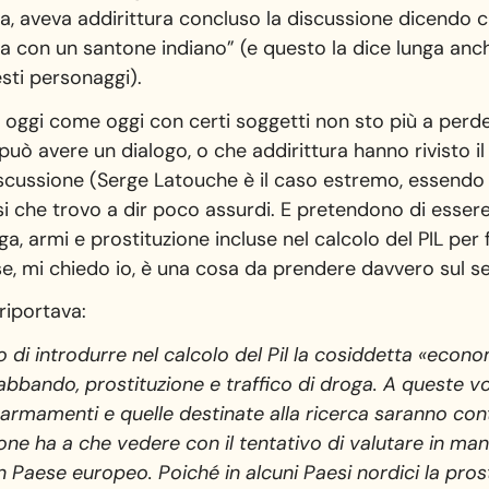
, aveva addirittura concluso la discussione dicendo 
 con un santone indiano” (e questo la dice lunga anch
sti personaggi).
 oggi come oggi con certi soggetti non sto più a perd
uò avere un dialogo, o che addirittura hanno rivisto il
scussione (Serge Latouche è il caso estremo, essendo 
 che trovo a dir poco assurdi. E pretendono di essere pr
a, armi e prostituzione incluse nel calcolo del PIL pe
e, mi chiedo io, è una cosa da prendere davvero sul se
 riportava:
 di introdurre nel calcolo del Pil la cosiddetta «econo
trabbando, prostituzione e traffico di droga. A queste v
r armamenti e quelle destinate alla ricerca saranno cont
ne ha a che vedere con il tentativo di valutare in man
 Paese europeo. Poiché in alcuni Paesi nordici la prost