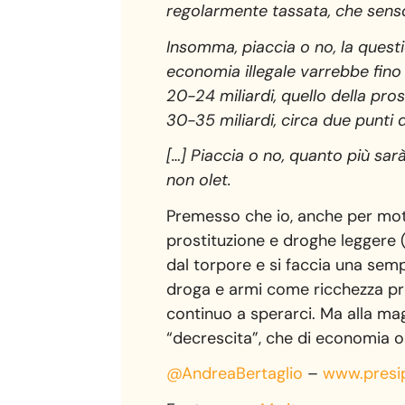
regolarmente tassata, che senso 
Insomma, piaccia o no, la questi
economia illegale varrebbe fino a
20-24 miliardi, quello della pros
30-35 miliardi, circa due punti di
[…] Piaccia o no, quanto più sar
non olet.
Premesso che io, anche per moti
prostituzione e droghe leggere (
dal torpore e si faccia una se
droga e armi come ricchezza pr
continuo a sperarci. Ma alla mag
“decrescita”, che di economia o
@AndreaBertaglio
–
www.presip