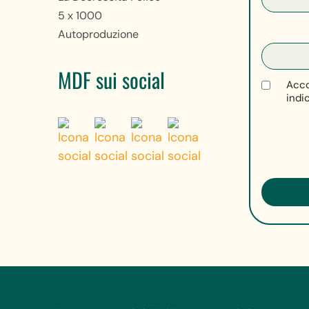
5 x 1000
Autoproduzione
MDF sui social
Acco
indi