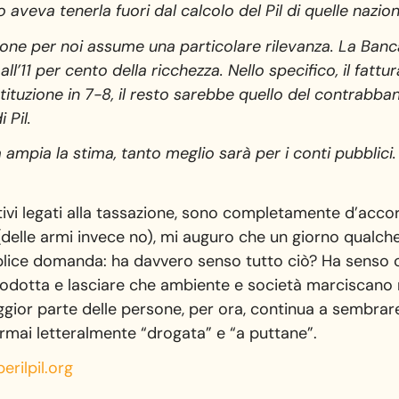
aveva tenerla fuori dal calcolo del Pil di quelle nazion
one per noi assume una particolare rilevanza. La Banca 
ll’11 per cento della ricchezza. Nello specifico, il fatt
tituzione in 7-8, il resto sarebbe quello del contrabban
 Pil.
à ampia la stima, tanto meglio sarà per i conti pubblic
vi legati alla tassazione, sono completamente d’accord
delle armi invece no), mi auguro che un giorno qualche
mplice domanda: ha davvero senso tutto ciò? Ha senso 
odotta e lasciare che ambiente e società marciscano 
gior parte delle persone, per ora, continua a sembrare
rmai letteralmente “drogata” e “a puttane”.
erilpil.org