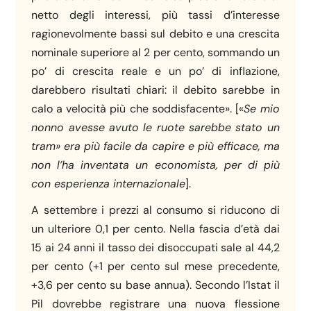
netto degli interessi, più tassi d’interesse
ragionevolmente bassi sul debito e una crescita
nominale superiore al 2 per cento, sommando un
po’ di crescita reale e un po’ di inflazione,
darebbero risultati chiari: il debito sarebbe in
calo a velocità più che soddisfacente». [«
Se mio
nonno avesse avuto le ruote sarebbe stato un
tram
»
era pi
ù
facile da capire e pi
ù
efficace, ma
non l’ha inventata un economista, per di pi
ù
con esperienza internazionale
].
A settembre i prezzi al consumo si riducono di
un ulteriore 0,1 per cento. Nella fascia d’età dai
15 ai 24 anni il tasso dei disoccupati sale al 44,2
per cento (+1 per cento sul mese precedente,
+3,6 per cento su base annua). Secondo l’Istat il
Pil dovrebbe registrare una nuova flessione