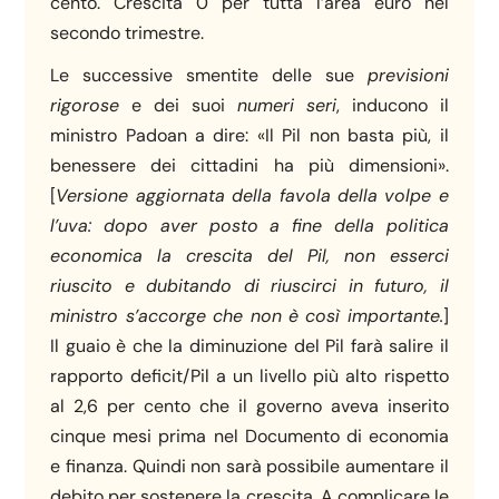
cento. Crescita 0 per tutta l’area euro nel
secondo trimestre.
Le successive smentite delle sue
previsioni
rigorose
e dei suoi
numeri
seri
, inducono il
ministro Padoan a dire: «Il Pil non basta più, il
benessere dei cittadini ha più dimensioni».
[
Versione aggiornata della favola della volpe e
l’uva: dopo aver posto a fine della politica
economica la crescita del Pil, non esserci
riuscito e dubitando di riuscirci in futuro, il
ministro s’accorge che non
è cos
ì importante.
]
Il guaio è che la diminuzione del Pil farà salire il
rapporto deficit/Pil a un livello più alto rispetto
al 2,6 per cento che il governo aveva inserito
cinque mesi prima nel Documento di economia
e finanza. Quindi non sarà possibile aumentare il
debito per sostenere la crescita. A complicare le