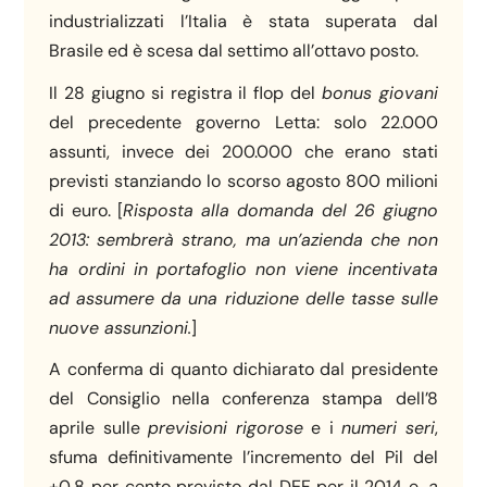
industrializzati l’Italia è stata superata dal
Brasile ed è scesa dal settimo all’ottavo posto.
Il 28 giugno si registra il flop del
bonus giovani
del precedente governo Letta: solo 22.000
assunti, invece dei 200.000 che erano stati
previsti stanziando lo scorso agosto 800 milioni
di euro. [
Risposta alla domanda del 26 giugno
2013: sembrer
à strano, ma un’azienda che non
ha ordini in portafoglio non viene incentivata
ad assumere da una riduzione delle tasse sulle
nuove assunzioni.
]
A conferma di quanto dichiarato dal presidente
del Consiglio nella conferenza stampa dell’8
aprile sulle
previsioni
rigorose
e i
numeri
seri
,
sfuma definitivamente l’incremento del Pil del
+0,8 per cento previsto dal DEF per il 2014 e,
a