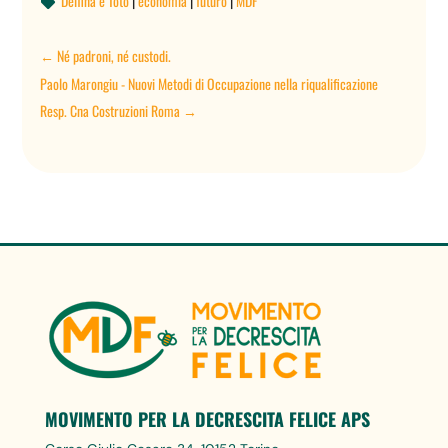
Delfina e Totò
|
economia
|
futuro
|
MDF

←
Né padroni, né custodi.
Paolo Marongiu - Nuovi Metodi di Occupazione nella riqualificazione
Resp. Cna Costruzioni Roma
→
MOVIMENTO PER LA DECRESCITA FELICE APS