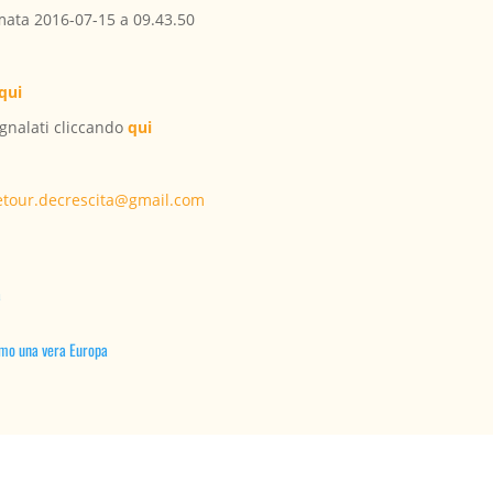
qui
Segnalati cliccando
qui
etour.decrescita@gmail.com
à
amo una vera Europa