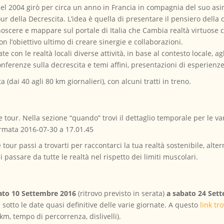
el 2004 girò per circa un anno in Francia in compagnia del suo asin
ur della Decrescita. L’idea è quella di presentare il pensiero della d
noscere e mappare sul portale di Italia che Cambia realtà virtuose c
con l’obiettivo ultimo di creare sinergie e collaborazioni.
 con le realtà locali diverse attività, in base al contesto locale, a
ferenze sulla decrescita e temi affini, presentazioni di esperienze 
 (dai 40 agli 80 km giornalieri), con alcuni tratti in treno.
e tour. Nella sezione “quando” trovi il dettaglio temporale per le va
ike tour passi a trovarti per raccontarci la tua realtà sostenibile, alt
 passare da tutte le realtà nel rispetto dei limiti muscolari.
ato 10 Settembre 2016
(ritrovo previsto in serata)
a sabato 24 Set
i sotto le date quasi definitive delle varie giornate. A questo
link t
(km, tempo di percorrenza, dislivelli).