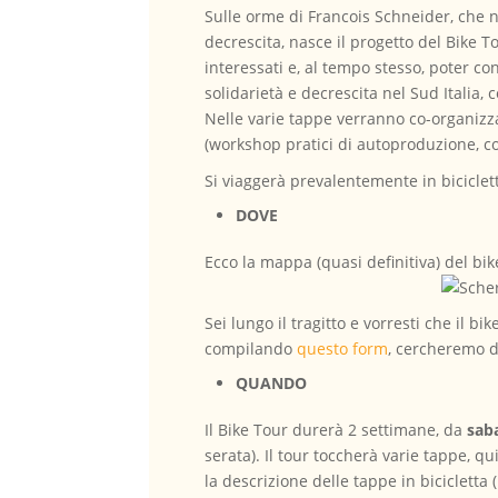
Sulle orme di Francois Schneider, che n
decrescita, nasce il progetto del Bike To
interessati e, al tempo stesso, poter co
solidarietà e decrescita nel Sud Italia, 
Nelle varie tappe verranno co-organizzate
(workshop pratici di autoproduzione, con
Si viaggerà prevalentemente in bicicletta
DOVE
Ecco la mappa (quasi definitiva) del bik
Sei lungo il tragitto e vorresti che il b
compilando
questo form
, cercheremo di
QUANDO
Il Bike Tour durerà 2 settimane, da
sab
serata). Il tour toccherà varie tappe, qu
la descrizione delle tappe in bicicletta 