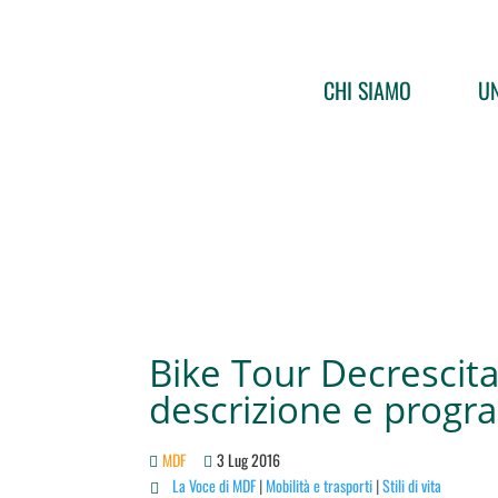
CHI SIAMO
UN
Bike Tour Decrescit
descrizione e prog
MDF
3 Lug 2016
La Voce di MDF
|
Mobilità e trasporti
|
Stili di vita
