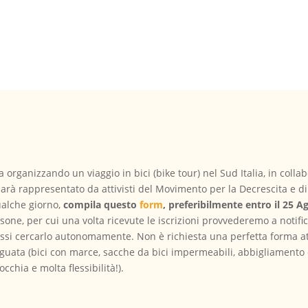
a organizzando un viaggio in bici (bike tour) nel Sud Italia, in coll
 sarà rappresentato da attivisti del Movimento per la Decrescita e d
ualche giorno,
compila questo
form
, preferibilmente entro il 25 A
one, per cui una volta ricevute le iscrizioni provvederemo a notifica
vessi cercarlo autonomamente. Non è richiesta una perfetta forma a
uata (bici con marce, sacche da bici impermeabili, abbigliamento 
cchia e molta flessibilità!).