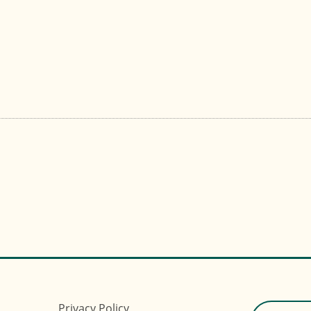
a
ita Felice (MDF), nato...
Privacy Policy