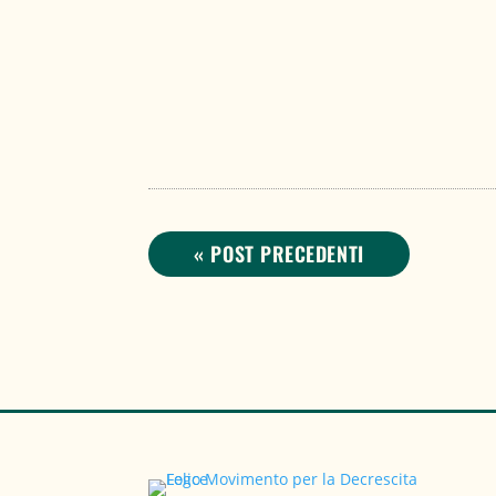
Gruppo Tematico Economia & Decrescit
di Luigi Giorgio Il Movimento per la Decresc
« POST PRECEDENTI