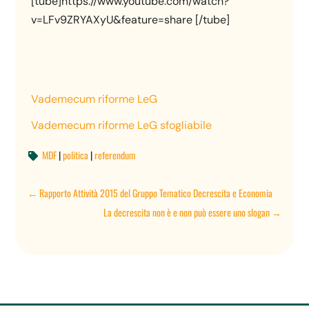
[tube]https://www.youtube.com/watch?
v=LFv9ZRYAXyU&feature=share [/tube]
Vademecum riforme LeG
Vademecum riforme LeG sfogliabile
MDF
|
politica
|
referendum

←
Rapporto Attività 2015 del Gruppo Tematico Decrescita e Economia
La decrescita non è e non può essere uno slogan
→