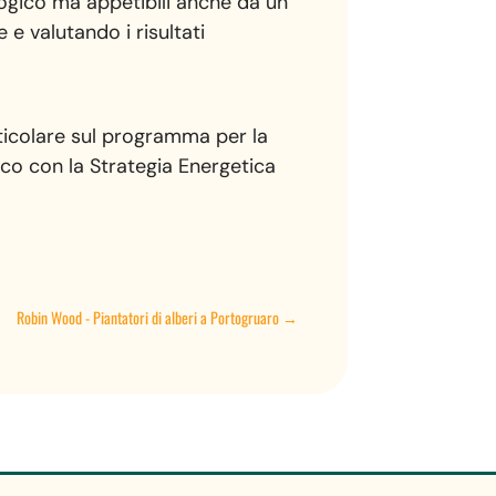
logico ma appetibili anche da un
e valutando i risultati
ticolare sul programma per la
ico con la Strategia Energetica
Robin Wood - Piantatori di alberi a Portogruaro
→