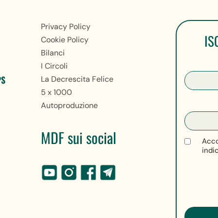
Privacy Policy
IS
Cookie Policy
Bilanci
I Circoli
PS
La Decrescita Felice
5 x 1000
Autoproduzione
MDF sui social
Acco
indi