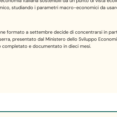
’economia italiana sostenibili da un punto di vista eco
mico, studiando i parametri macro-economici da usare 
iene formato a settembre decide di concentrarsi in par
 serra, presentato dal Ministero dello Sviluppo Econom
ne completato e documentato in dieci mesi.