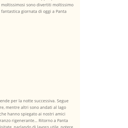
ti moltissimosi sono divertiti moltissimo
 fantastica giornata di oggi a Panta
 tende per la notte successiva. Segue
e, mentre altri sono andati al lago
 che hanno spiegato ai nostri amici
 pranzo rigenerante… Ritorno a Panta
itate, parlando di lavoro utile, potere,