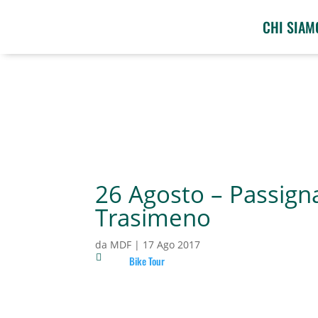
CHI SIAM
26 Agosto – Passign
Trasimeno
da
MDF
|
17 Ago 2017

Bike Tour