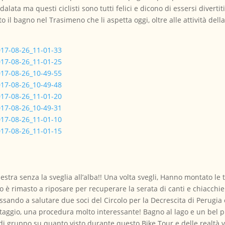
dalata ma questi ciclisti sono tutti felici e dicono di essersi diverti
il bagno nel Trasimeno che li aspetta oggi, oltre alle attività della
stra senza la sveglia all’alba!! Una volta svegli, Hanno montato le
 è rimasto a riposare per recuperare la serata di canti e chiacchier
ssando a salutare due soci del Circolo per la Decrescita di Perugia
staggio, una procedura molto interessante! Bagno al lago e un bel
di gruppo su quanto visto durante questo Bike Tour e delle realtà vis