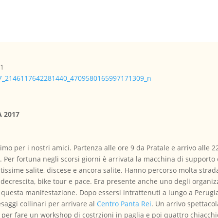
A 2017
o per i nostri amici. Partenza alle ore 9 da Pratale e arrivo alle 22
 Per fortuna negli scorsi giorni è arrivata la macchina di supporto 
issime salite, discese e ancora salite. Hanno percorso molta strad
 decrescita, bike tour e pace. Era presente anche uno degli organiz
i questa manifestazione. Dopo essersi intrattenuti a lungo a Perug
saggi collinari per arrivare al
Centro Panta Rei
. Un arrivo spettacola
i per fare un workshop di costrzioni in paglia e poi quattro chiacc