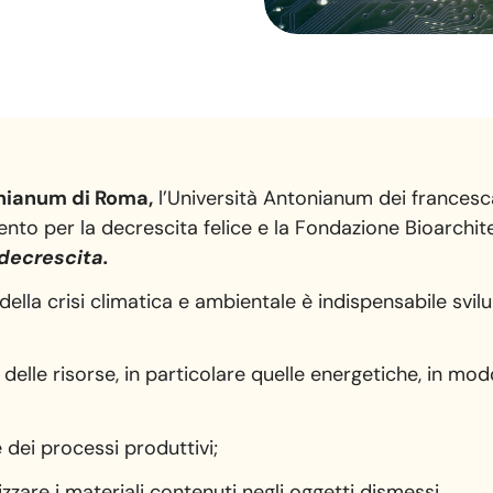
nianum di Roma,
l’Università Antonianum dei francesca
nto per la decrescita felice e la Fondazione Bioarchite
decrescita.
i della crisi climatica e ambientale è indispensabile sv
 delle risorse, in particolare quelle energetiche, in mo
 dei processi produttivi;
lizzare i materiali contenuti negli oggetti dismessi.