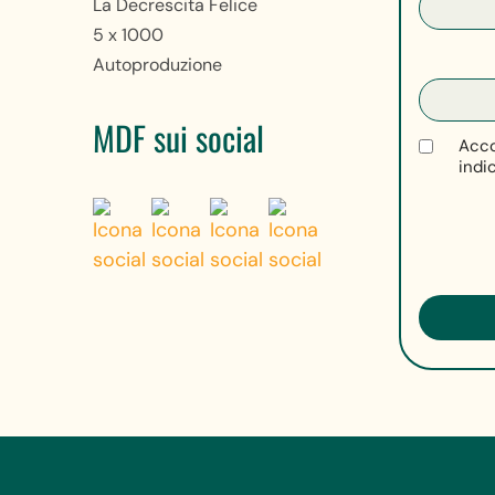
La Decrescita Felice
5 x 1000
Autoproduzione
MDF sui social
Acco
indi