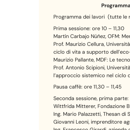
Programma 
Programma dei lavori (tutte le 
Prima sessione: ore 10 – 11,30
Martín Carbajo Núñez, OFM: Meno 
Prof. Maurizio Cellura, Universi
ciclo di vita a supporto dell’ec
Maurizio Pallante, MDF: Le tecn
Prof. Antonio Scipioni, Universit
l’approccio sistemico nel ciclo d
Pausa caffè: ore 11,30 – 11,45
Seconda sessione, prima parte: 
Wittfrida Mitterer, Fondazione Bi
Ing. Mario Palazzetti, Thesan di
Giovanni Leoni, imprenditore agric
Ing. Francesco Girardi, azienda ge