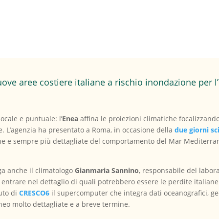
ve aree costiere italiane a rischio inondazione per 
ocale e puntuale: l’
Enea
affina le proiezioni climatiche focalizzando
iane. L’agenzia ha presentato a Roma, in occasione della
due giorni sc
ne e sempre più dettagliate del comportamento del Mar Mediterran
a anche il climatologo
Gianmaria Sannino
, responsabile del labora
entrare nel dettaglio di quali potrebbero essere le perdite italian
uto di
CRESCO6
il supercomputer che integra dati oceanografici, geol
neo molto dettagliate e a breve termine.