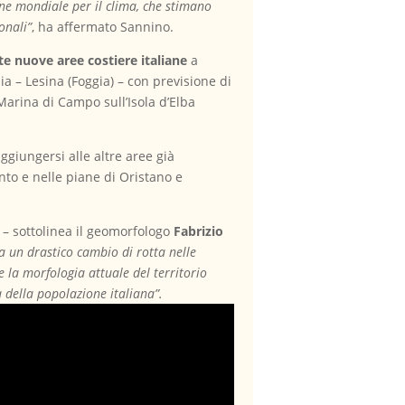
ione mondiale per il clima, che stimano
onali”
, ha affermato Sannino.
te nuove aree costiere italiane
a
ia – Lesina (Foggia) – con previsione di
 Marina di Campo sull’Isola d’Elba
ggiungersi alle altre aree già
anto e nelle piane di Oristano e
i – sottolinea il geomorfologo
Fabrizio
a un drastico cambio di rotta nelle
e la morfologia attuale del territorio
 della popolazione italiana”.