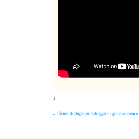

←
C’è una strategia per distruggere il grano siciliano e