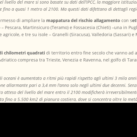
l livello del mare si sono basate su dati dell’IPCC, la maggiore istituz
 fino a quasi 1 metro al 2100. Ma questi dati difettano di dettagli regi
permesso di ampliare la
mappatura del rischio allagamento
con s
et
 – Pescara, Martinsicuro (Teramo) e Fossacesia (Chieti) –una in Pugl
agricole, e tre su isole – Granelli (Siracusa), Valledoria (Sassari) e
 di chilometri quadrati
di territorio entro fine secolo che vanno ad a
o Adriatico compresa tra Trieste, Venezia e Ravenna, nel golfo di Tar
gli oceani è aumentato a ritmi più rapidi rispetto agli ultimi 3 mila ann
ne allarmante pari a 3,4 mm l’anno solo negli ultimi due decenni. Senz
to atteso del livello del mare entro il 2100 modificherà irreversibilment
to fino a 5.500 km2 di pianura costiera, dove si concentra oltre la metà