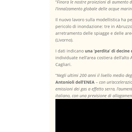
“
Finora le nostre proiezioni di aumento de
l’innalzamento globale delle acque marine
Il nuovo lavoro sulla modellistica ha 
pericolo di inondazione: tre in Abruzzo
arretramento delle spiagge e delle aree 
(Livorno).
I dati indicano
una ‘perdita’ di decine
individuate nell’area costiera dell’alt
Cagliari.
“
Negli ultimi 200 anni il livello medio de
Antonioli dell’ENEA
–
con un’accelerazio
emissioni dei gas a effetto serra, l’aumen
italiano, con una previsione di allagamen