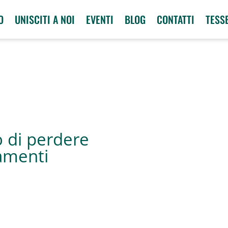
O
UNISCITI A NOI
EVENTI
BLOG
CONTATTI
TESS
o di perdere
amenti