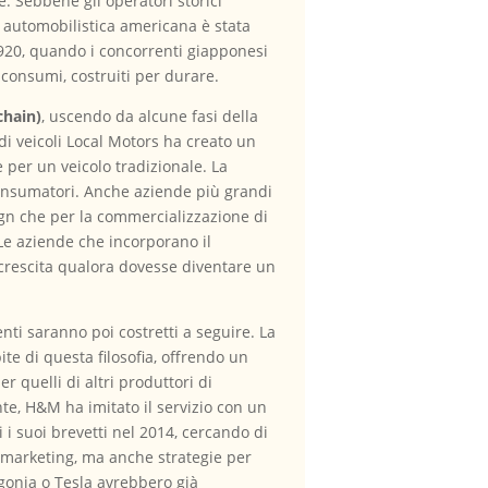
e. Sebbene gli operatori storici
 automobilistica americana è stata
920, quando i concorrenti giapponesi
i consumi, costruiti per durare.
chain)
, uscendo da alcune fasi della
di veicoli Local Motors ha creato un
e per un veicolo tradizionale. La
 consumatori. Anche aziende più grandi
gn che per la commercializzazione di
 Le aziende che incorporano il
ecrescita qualora dovesse diventare un
nti saranno poi costretti a seguire. La
ite di questa filosofia, offrendo un
 quelli di altri produttori di
te, H&M ha imitato il servizio con un
i i suoi brevetti nel 2014, cercando di
di marketing, ma anche strategie per
gonia o Tesla avrebbero già