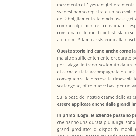
movimento di Flygskam (letteralmente “
svedesi hanno registrato un notevole ca
dell’abbigliamento, la moda usa-e-gett
contraccolpo mentre i consumatori espr
consumatori in molti contesti siano s
abitudini. Stiamo assistendo alla nasc
Queste storie indicano anche come la
ma altre sufficientemente preparate pe
per i viaggi in treno, sostenuto da un
di carne è stata accompagnata da un’es
conseguenza, la decrescita rimescola le
sostengono, offre nuove basi per un v
Sulla base del nostro esame delle azi
essere applicate anche dalle grandi i
In primo luogo, le aziende possono pe
che hanno una durata più lunga, sono m
grandi produttori di dispositivi mobili