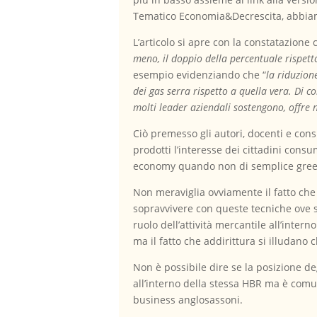
Tematico Economia&Decrescita, abbiam
L’articolo si apre con la constatazione 
meno, il doppio della percentuale rispet
esempio evidenziando che “
la riduzion
dei gas serra rispetto a quella vera. Di c
molti leader aziendali sostengono, offre
Ciò premesso gli autori, docenti e con
prodotti l’interesse dei cittadini con
economy quando non di semplice gre
Non meraviglia ovviamente il fatto che
sopravvivere con queste tecniche ove s
ruolo dell’attività mercantile all’inter
ma il fatto che addirittura si illudan
Non è possibile dire se la posizione degl
all’interno della stessa HBR ma è comu
business anglosassoni.