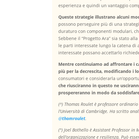
esperienza e quindi un vantaggio comp
Queste strategie illustrano alcuni mod
possono perseguire più di una strategi
duraturo con componenti modulari, chied
Sebbene il “Progetto Ara” sia stato alla
le parti interessate lungo la catena d
interessate possano accettarlo richiede
Mentre continuiamo ad affrontare i ca
più per la decrescita, modificando i 
consumatori e considerarla un’opportun
che riusciranno in questo ne uscirann
prospereranno in modo da soddisfare 
(^) Thomas Roulet è professore ordinario
l’Università di Cambridge. Ha scritto anali
@
thomroulet
.
(°) Joel Bothello è Assistant Professor i
dell’organizzazione e resilienza. Può esse