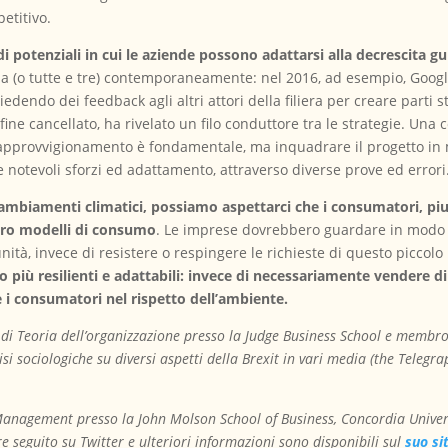
etitivo.
i potenziali in cui le aziende possono adattarsi alla decrescita 
a (o tutte e tre) contemporaneamente: nel 2016, ad esempio, Googl
endo dei feedback agli altri attori della filiera per creare parti st
 fine cancellato, ha rivelato un filo conduttore tra le strategie. Un
i approvvigionamento è fondamentale, ma inquadrare il progetto in m
 notevoli sforzi ed adattamento, attraverso diverse prove ed errori
mbiamenti climatici, possiamo aspettarci che i consumatori, piut
loro modelli di consumo
. Le imprese dovrebbero guardare in modo i
ità, invece di resistere o respingere le richieste di questo picco
o più resilienti e adattabili: invece di necessariamente vendere 
i consumatori nel rispetto dell’ambiente.
 di Teoria dell’organizzazione presso la Judge Business School e membro
si sociologiche su diversi aspetti della Brexit in vari media (the Telegra
n Management presso la John Molson School of Business, Concordia Univers
re seguito su Twitter e ulteriori informazioni sono disponibili sul
suo si