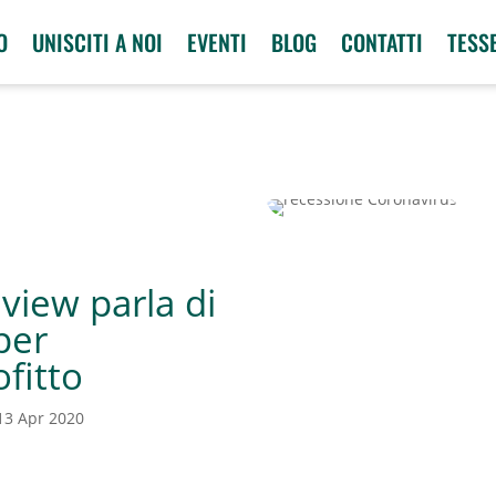
O
UNISCITI A NOI
EVENTI
BLOG
CONTATTI
TESS
view parla di
per
ofitto
13 Apr 2020