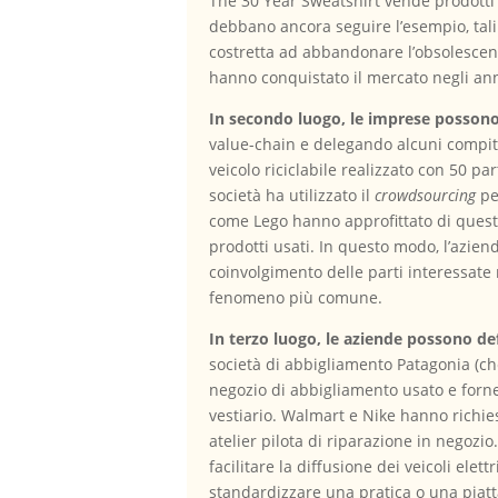
The 30 Year Sweatshirt vende prodotti d
debbano ancora seguire l’esempio, tali
costretta ad abbandonare l’obsolescen
hanno conquistato il mercato negli anni 
In secondo luogo, le imprese possono
value-chain e delegando alcuni compiti
veicolo riciclabile realizzato con 50 pa
società ha utilizzato il
crowdsourcing
pe
come Lego hanno approfittato di quest
prodotti usati. In questo modo, l’azie
coinvolgimento delle parti interessate
fenomeno più comune.
In terzo luogo, le aziende possono def
società di abbigliamento Patagonia (che
negozio di abbigliamento usato e fornen
vestiario. Walmart e Nike hanno richie
atelier pilota di riparazione in negozio
facilitare la diffusione dei veicoli el
standardizzare una pratica o una piatt