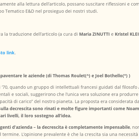
mente alla lettura dell’articolo, possano suscitare riflessioni e 
po Tematico E&D nel prosieguo dei nostri studi.
 la traduzione dell’articolo (a cura di
Maria ZINUTTI
e
Kristel KLE
to link
.
paventare le aziende (di Thomas Roulet(^) e Joel Bothello(°) )
nni ’70, quando un gruppo di intellettuali francesi guidati dal filos
entali e sociali, suggerirono che l’unica vera soluzione era produrr
pacità di carico” del nostro pianeta. La proposta era considerata da
iti sulla decrescita sono rinati e molte figure importanti come N
livelli, il loro sostegno all’idea.
irigenti d’azienda – la decrescita è completamente impensabile
, no
el termine. L’opinione prevalente è che la crescita sia una necessit