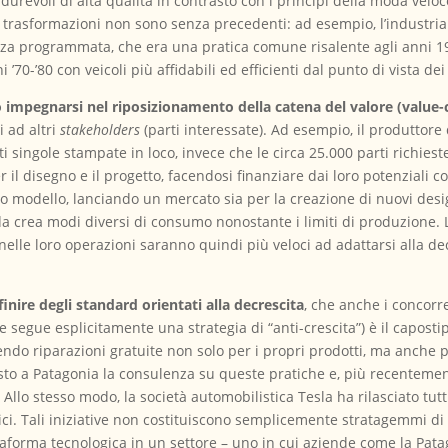
urevoli di alta qualità in contrasto con i principi della moda veloc
 trasformazioni non sono senza precedenti: ad esempio, l’industria
za programmata, che era una pratica comune risalente agli anni 1
’70-’80 con veicoli più affidabili ed efficienti dal punto di vista de
 impegnarsi nel riposizionamento della catena del valore (value-
 ad altri
stakeholders
(parti interessate). Ad esempio, il produttore 
rti singole stampate in loco, invece che le circa 25.000 parti richiest
r il disegno e il progetto, facendosi finanziare dai loro potenziali
o modello, lanciando un mercato sia per la creazione di nuovi desi
nda crea modi diversi di consumo nonostante i limiti di produzione.
 nelle loro operazioni saranno quindi più veloci ad adattarsi alla d
inire degli standard orientati alla decrescita
, che anche i concorre
 segue esplicitamente una strategia di “anti-crescita”) è il capostip
do riparazioni gratuite non solo per i propri prodotti, ma anche per
sto a Patagonia la consulenza su queste pratiche e, più recentemen
. Allo stesso modo, la società automobilistica Tesla ha rilasciato tutt
ettrici. Tali iniziative non costituiscono semplicemente stratagemmi 
aforma tecnologica in un settore – uno in cui aziende come la Pata