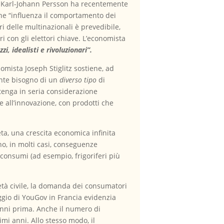
M Karl-Johann Persson ha recentemente
he “influenza il comportamento dei
i delle multinazionali è prevedibile,
i con gli elettori chiave. L’economista
i, idealisti e rivoluzionari”.
omista Joseph Stiglitz sostiene, ad
ente bisogno di un
diverso tipo
di
n tenga in seria considerazione
ie all’innovazione, con prodotti che
eta, una crescita economica infinita
no, in molti casi, conseguenze
consumi (ad esempio, frigoriferi più
ietà civile, la domanda dei consumatori
ggio di YouGov in Francia evidenzia
anni prima. Anche il numero di
i anni. Allo stesso modo, il