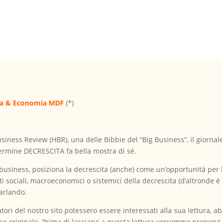
ta & Economia MDF
(*)
siness Review (HBR), una delle Bibbie del “Big Business”, il giornale
l termine DECRESCITA fa bella mostra di sé.
-business, posiziona la decrescita (anche) come un’opportunità per le
ti sociali, macroeconomici o sistemici della decrescita (d’altronde è 
arlando.
itatori del nostro sito potessero essere interessati alla sua lettura, 
one originale. Prima di lasciarvi a questa lettura vorremmo proporv