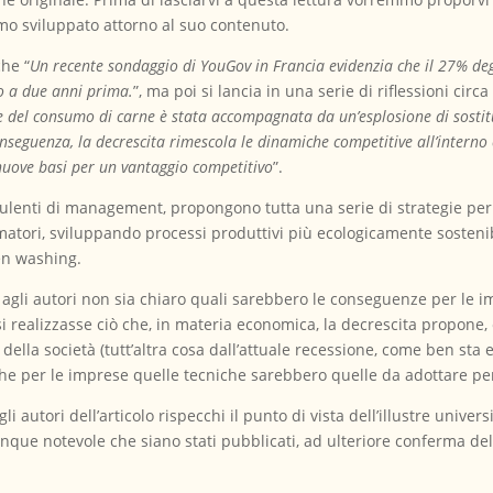
o sviluppato attorno al suo contenuto.
che “
Un recente sondaggio di YouGov in Francia evidenzia che il 27% deg
to a due anni prima.
”, ma poi si lancia in una serie di riflessioni circa
e del consumo di carne è stata accompagnata da un’esplosione di sosti
onseguenza, la decrescita rimescola le dinamiche competitive all’interno e
 nuove basi per un vantaggio competitivo
”.
sulenti di management, propongono tutta una serie di strategie per 
sumatori, sviluppando processi produttivi più ecologicamente sosten
en washing.
 agli autori non sia chiaro quali sarebbero le conseguenze per le 
i realizzasse ciò che, in materia economica, la decrescita propone,
no della società (tutt’altra cosa dall’attuale recessione, come ben s
o che per le imprese quelle tecniche sarebbero quelle da adottare p
i autori dell’articolo rispecchi il punto di vista dell’illustre univers
nque notevole che siano stati pubblicati, ad ulteriore conferma d