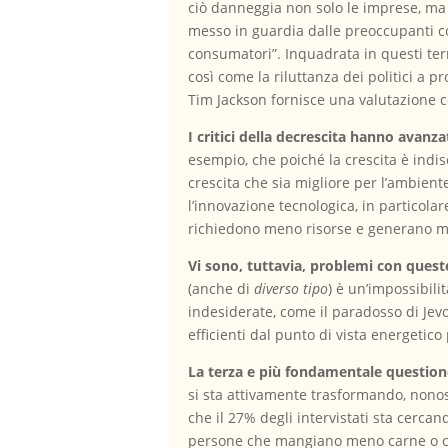
ciò danneggia non solo le imprese, ma
messo in guardia dalle preoccupanti c
consumatori”. Inquadrata in questi term
così come la riluttanza dei politici a 
Tim Jackson fornisce una valutazione 
I critici della decrescita hanno avanz
esempio, che poiché la crescita è ind
crescita che sia migliore per l’ambien
l’innovazione tecnologica, in particolar
richiedono meno risorse e generano me
Vi sono, tuttavia, problemi con quest
(anche di
diverso tipo
) è un’impossibili
indesiderate, come il paradosso di Jev
efficienti dal punto di vista energetico 
La terza e più fondamentale question
si sta attivamente trasformando, nonos
che il 27% degli intervistati sta cerc
persone che mangiano meno carne o che