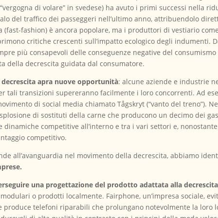
vergogna di volare” in svedese) ha avuto i primi successi nella ri
lo del traffico dei passeggeri nell’ultimo anno, attribuendolo dire
a (fast-fashion) è ancora popolare, ma i produttori di vestiario c
imono critiche crescenti sull’impatto ecologico degli indumenti. 
empre più consapevoli delle conseguenze negative del consumismo e
ita della decrescita guidata dal consumatore.
 decrescita apra nuove opportunità
: alcune aziende e industrie n
r tali transizioni supereranno facilmente i loro concorrenti. Ad e
 movimento di social media chiamato Tågskryt (“vanto del treno”). 
plosione di sostituti della carne che producono un decimo dei gas 
 dinamiche competitive all’interno e tra i vari settori e, nonostante
antaggio competitivo.
ende all’avanguardia nel movimento della decrescita, abbiamo ident
mprese.
rseguire una progettazione del prodotto adattata alla decrescit
odulari o prodotti localmente. Fairphone, un’impresa sociale, evit
 e produce telefoni riparabili che prolungano notevolmente la loro l