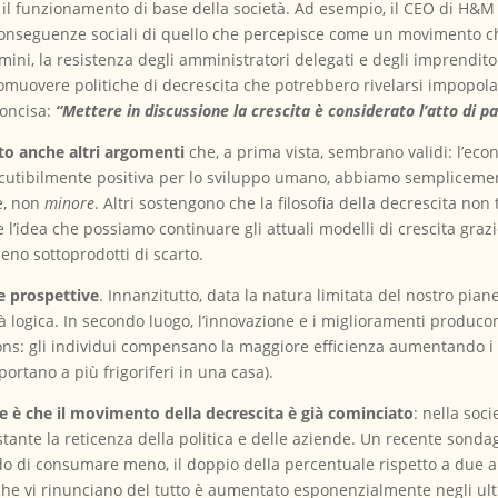
 il funzionamento di base della società. Ad esempio, il CEO di H&
onseguenze sociali di quello che percepisce come un movimento c
ini, la resistenza degli amministratori delegati e degli imprenditor
promuovere politiche di decrescita che potrebbero rivelarsi impopolar
concisa:
“Mettere in discussione la crescita è considerato l’atto di pazz
ato anche altri argomenti
che, a prima vista, sembrano validi: l’econ
iscutibilmente positiva per lo sviluppo umano, abbiamo semplicem
te, non
minore
. Altri sostengono che la filosofia della decrescita no
e l’idea che possiamo continuare gli attuali modelli di crescita graz
no sottoprodotti di scarto.
e prospettive
. Innanzitutto, data la natura limitata del nostro pian
tà logica. In secondo luogo, l’innovazione e i miglioramenti produco
ons: gli individui compensano la maggiore efficienza aumentando i 
portano a più frigoriferi in una casa).
e è che il movimento della decrescita è già cominciato
: nella soc
tante la reticenza della politica e delle aziende. Un recente sonda
ando di consumare meno, il doppio della percentuale rispetto a due 
 vi rinunciano del tutto è aumentato esponenzialmente negli ultim