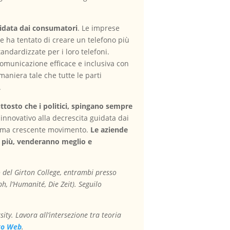
guidata dai consumatori
. Le imprese
e ha tentato di creare un telefono più
andardizzate per i loro telefoni.
a comunicazione efficace e inclusiva con
aniera tale che tutte le parti
.
tosto che i politici, spingano sempre
nnovativo alla decrescita guidata dai
lo ma crescente movimento.
Le aziende
di più, venderanno meglio e
 del Girton College, entrambi presso
ph, l’Humanité, Die Zeit). Seguilo
ity. Lavora all’intersezione tra teoria
to Web
.