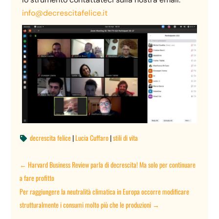
info@decrescitafelice.it
decrescita felice
|
Lucia Cuffaro
|
stili di vita

←
Harvard Business Review parla di decrescita! Ma solo per continuare
a fare profitto
Per raggiungere la neutralità climatica in Europa occorre modificare
strutturalmente i consumi molto più che le produzioni
→