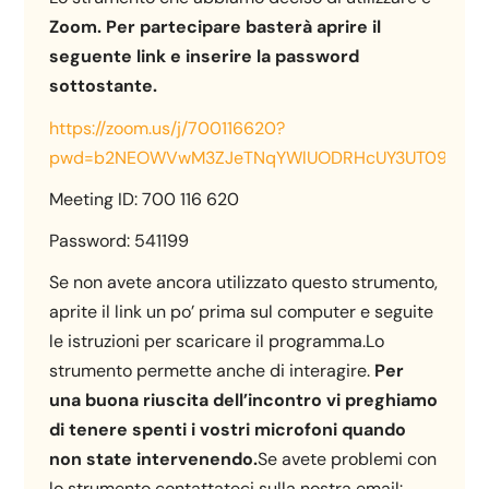
Zoom. P
er partecipare basterà aprire il
seguente link e inserire la password
sottostante.
https://zoom.us/j/700116620?
pwd=b2NEOWVwM3ZJeTNqYWlUODRHcUY3UT09
Meeting ID: 700 116 620
Password: 541199
Se non avete ancora utilizzato questo strumento,
aprite il link un po’ prima sul computer e seguite
le istruzioni per scaricare il programma.Lo
strumento permette anche di interagire.
Per
una buona riuscita dell’incontro vi preghiamo
di tenere spenti i vostri microfoni quando
non state intervenendo.
Se avete problemi con
lo strumento contattateci sulla nostra email: