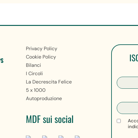
Privacy Policy
IS
Cookie Policy
PS
Bilanci
I Circoli
La Decrescita Felice
5 x 1000
Autoproduzione
MDF sui social
Acco
indi