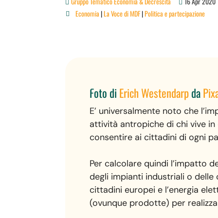
Gruppo Tematico Economia & Decrescita
16 Apr 2020
Economia
|
La Voce di MDF
|
Politica e partecipazione

Foto di
Erich Westendarp
da
Pix
E’ universalmente noto che l’im
attività antropiche di chi vive 
consentire ai cittadini di ogni
Per calcolare quindi l’impatto 
degli impianti industriali o dell
cittadini europei e l’energia el
(ovunque prodotte) per realizzar