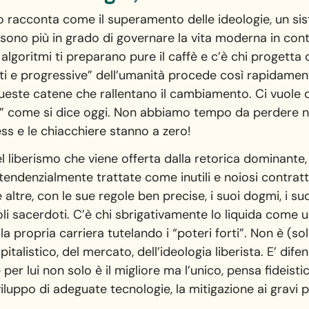
lo racconta come il superamento delle ideologie, un si
ono più in grado di governare la vita moderna in cont
li algoritmi ti preparano pure il caffè e c’è chi progetta 
ti e progressive” dell’umanità procede così rapidamen
queste catene che rallentano il cambiamento. Ci vuole q
nte” come si dice oggi. Non abbiamo tempo da perdere 
ess e le chiacchiere stanno a zero!
 liberismo che viene offerta dalla retorica dominante,
endenzialmente trattate come inutili e noiosi contrat
altre, con le sue regole ben precise, i suoi dogmi, i suoi
li sacerdoti. C’è chi sbrigativamente lo liquida come u
a propria carriera tutelando i “poteri forti”. Non è (so
talistico, del mercato, dell’ideologia liberista. E’ dif
 per lui non solo è il migliore ma l’unico, pensa fideis
iluppo di adeguate tecnologie, la mitigazione ai gravi p