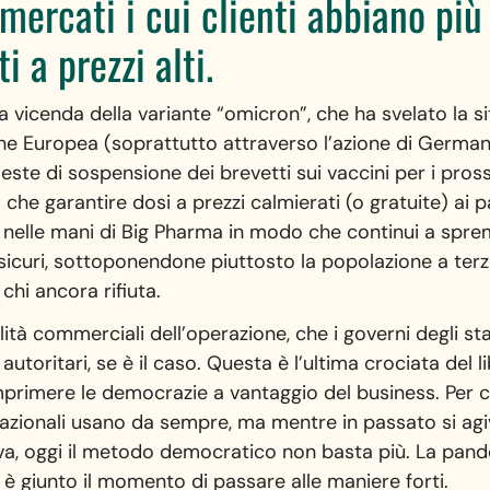
mercati i cui clienti abbiano più 
i a prezzi alti.
a vicenda della variante “omicron”, che ha svelato la si
e Europea (soprattutto attraverso l’azione di Germania,
este di sospensione dei brevetti sui vaccini per i pross
che garantire dosi a prezzi calmierati (o gratuite) ai 
ti nelle mani di Big Pharma in modo che continui a sprem
i sicuri, sottoponendone piuttosto la popolazione a terz
 chi ancora rifiuta.
lità commerciali dell’operazione, che i governi degli st
ritari, se è il caso. Questa è l’ultima crociata del lib
primere le democrazie a vantaggio del business. Per car
nazionali usano da sempre, ma mentre in passato si ag
va, oggi il metodo democratico non basta più. La pand
 giunto il momento di passare alle maniere forti.