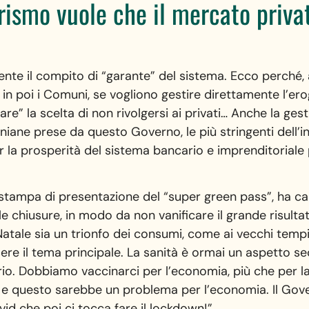
erismo vuole che il mercato privat
ente il compito di “garante” del sistema. Ecco perché,
in poi i Comuni, se vogliono gestire direttamente l’erog
are” la scelta di non rivolgersi ai privati… Anche la ge
oniane prese da questo Governo, le più stringenti dell’
per la prosperità del sistema bancario e imprenditoriale 
 stampa di presentazione del “super green pass”, ha 
 le chiusure, in modo da non vanificare il grande risult
atale sia un trionfo dei consumi, come ai vecchi tempi. 
e il tema principale. La sanità è ormai un aspetto se
ario. Dobbiamo vaccinarci per l’economia, più che per l
e questo sarebbe un problema per l’economia. Il Gover
vid che poi ci tocca fare il lockdown!”