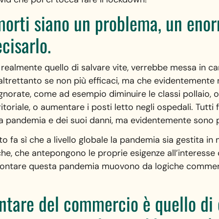
 morti siano un problema, un eno
cisarlo.
 realmente quello di salvare vite, verrebbe messa in ca
e altrettanto se non più efficaci, ma che evidentement
norate, come ad esempio diminuire le classi pollaio, o 
toriale, o aumentare i posti letto negli ospedali. Tutt
la pandemia e dei suoi danni, ma evidentemente sono 
ato fa sì che a livello globale la pandemia sia gestita 
e, che antepongono le proprie esigenze all’interesse co
 affrontare questa pandemia muovono da logiche comme
tare del commercio è quello di o