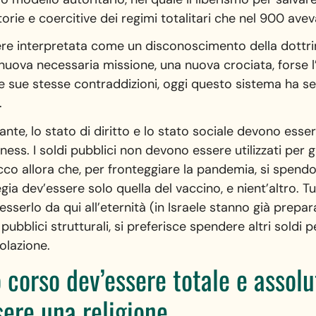
torie e coercitive dei regimi totalitari che nel 900 av
e interpretata come un disconoscimento della dottrina
uova necessaria missione, una nuova crociata, forse l’
le sue stesse contraddizioni, oggi questo sistema ha s
.
ante, lo stato di diritto e lo stato sociale devono ess
iness. I soldi pubblici non devono essere utilizzati per 
cco allora che, per fronteggiare la pandemia, si spendo
gia dev’essere solo quella del vaccino, e nient’altro. 
sserlo da qui all’eternità (in Israele stanno già prepar
 pubblici strutturali, si preferisce spendere altri soldi 
olazione.
 corso dev’essere totale e assolu
sere una religione.