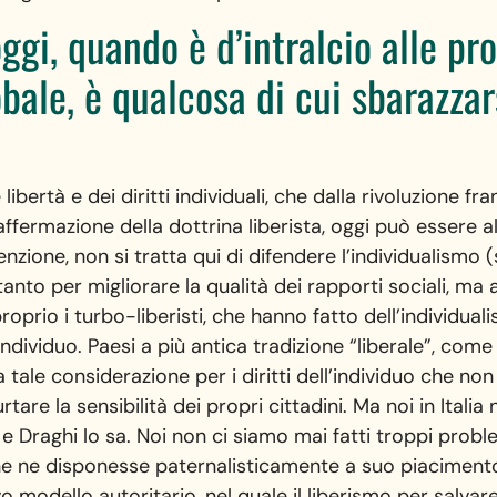
oggi, quando è d’intralcio alle pr
bale, è qualcosa di cui sbarazzar
libertà e dei diritti individuali, che dalla rivoluzione 
ffermazione della dottrina liberista, oggi può essere al
enzione, non si tratta qui di difendere l’individualismo
ltanto per migliorare la qualità dei rapporti sociali, ma
oprio i turbo-liberisti, che hanno fatto dell’individual
individuo. Paesi a più antica tradizione “liberale”, come
tale considerazione per i diritti dell’individuo che n
n urtare la sensibilità dei propri cittadini. Ma noi in Ita
 Draghi lo sa. Noi non ci siamo mai fatti troppi problem
he ne disponesse paternalisticamente a suo piacimento.
modello autoritario, nel quale il liberismo per salvar