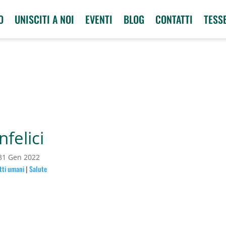
O
UNISCITI A NOI
EVENTI
BLOG
CONTATTI
TESS
nfelici
31 Gen 2022
itti umani
|
Salute