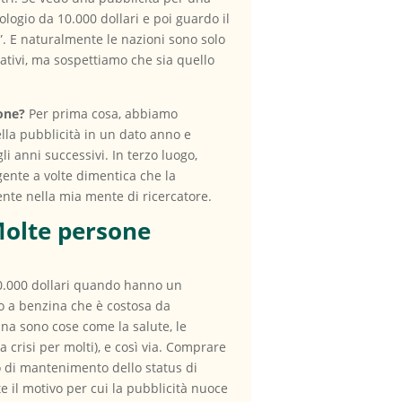
logio da 10.000 dollari e poi guardo il
”. E naturalmente le nazioni sono solo
lativi, ma sospettiamo che sia quello
ione?
Per prima cosa, abbiamo
ella pubblicità in un dato anno e
 anni successivi. In terzo luogo,
 gente a volte dimentica che la
nte nella mia mente di ricercatore.
Molte persone
 10.000 dollari quando hanno un
to a benzina che è costosa da
ana sono cose come la salute, le
a crisi per molti), e così via. Comprare
to di mantenimento dello status di
te il motivo per cui la pubblicità nuoce