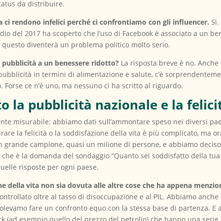
status da distribuire.
 ci rendono infelici perché ci confrontiamo con gli influencer.
Sì
tudio del 2017 ha scoperto che l’uso di Facebook è associato a un 
 questo diventerà un problema politico molto serio.
a pubblicità a un benessere ridotto?
La risposta breve è no. Anche 
 pubblicità in termini di alimentazione e salute, c’è sorprendent
. Forse ce n’è uno, ma nessuno ci ha scritto al riguardo.
la pubblicità nazionale e la felici
ente misurabile: abbiamo dati sull’ammontare speso nei diversi pae
surare la felicità o la soddisfazione della vita è più complicato, m
n grande campione, quasi un milione di persone, e abbiamo deciso 
che è la domanda del sondaggio “Quanto sei soddisfatto della tua 
uelle risposte per ogni paese.
e della vita non sia dovuta alle altre cose che ha appena menziona
rollato oltre al tasso di disoccupazione e al PIL. Abbiamo anche cont
é volevamo fare un confronto equo con la stessa base di partenza. 
ck (ad esempio quello del prezzo del petrolio) che hanno una serie