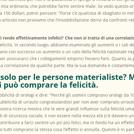
 mia ordinaria, che potrebbe farmi sentire male. Se vedo questo oro
 150 dollari, potrei pensare: “Forse c’è qualcosa di sbagliato in me
o articolo non proviamo che l’insoddisfazione derivi da confronti re
i rende effettivamente infelici? Che non si tratta di una correlaz
 felicità. In secondo luogo, abbiamo esaminato gli aumenti o i cali d
o con successo un aumento o un calo della felicità nazionale negli
 per assicurarci che i collegamenti empirici fossero forti. Quarto, la
una correlazione da qualche parte. Ma la sua domanda è costanteme
solo per le persone materialiste? 
 può comprare la felicità.
bblicità di orologi e dire: “Perché gli uomini comprano orologi da
 pubblicità di un’auto congratulandosi per non aver comprato un’au
ostra ricerca mostra che le vere grandi influenze sulla felicità um
eti di sicurezza sociale, il non essere nella mezza età (c’è davvero un
ntribuire a farci sentire un po’ più felici, ma in fondo ha un effet
do tutti comprano la stessa cosa l’effetto si annulla. Questo è in par