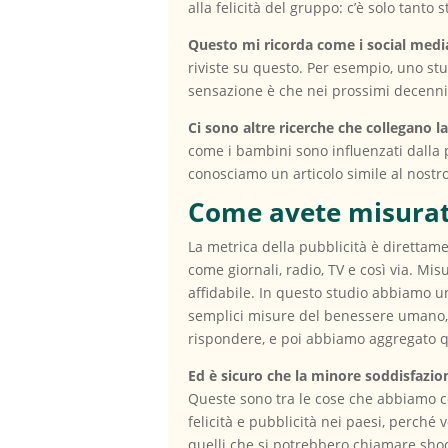
alla felicità del gruppo: c’è solo tanto 
Questo mi ricorda come i social media
riviste su questo. Per esempio, uno s
sensazione è che nei prossimi decenni
Ci sono altre ricerche che collegano l
come i bambini sono influenzati dalla
conosciamo un articolo simile al nostro
Come avete misurato 
La metrica della pubblicità è direttam
come giornali, radio, TV e così via. Mi
affidabile. In questo studio abbiamo u
semplici misure del benessere umano, 
rispondere, e poi abbiamo aggregato q
Ed è sicuro che la minore soddisfazion
Queste sono tra le cose che abbiamo cont
felicità e pubblicità nei paesi, perch
quelli che si potrebbero chiamare sho