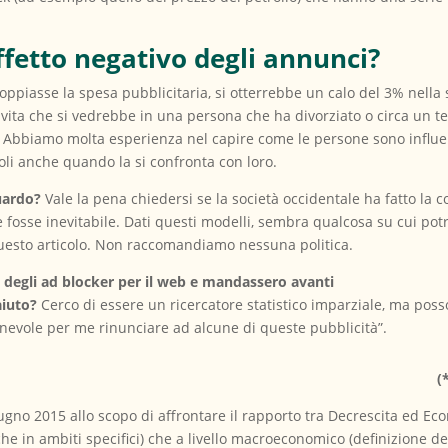
ffetto negativo degli annunci?
oppiasse la spesa pubblicitaria, si otterrebbe un calo del 3% nella 
 vita che si vedrebbe in una persona che ha divorziato o circa un t
Abbiamo molta esperienza nel capire come le persone sono influenza
li anche quando la si confronta con loro.
uardo?
Vale la pena chiedersi se la società occidentale ha fatto la c
e fosse inevitabile. Dati questi modelli, sembra qualcosa su cui po
uesto articolo. Non raccomandiamo nessuna politica.
 degli ad blocker per il web e mandassero avanti
aiuto?
Cerco di essere un ricercatore statistico imparziale, ma pos
onevole per me rinunciare ad alcune di queste pubblicità”.
(
gno 2015 allo scopo di affrontare il rapporto tra Decrescita ed Eco
 in ambiti specifici) che a livello macroeconomico (definizione de