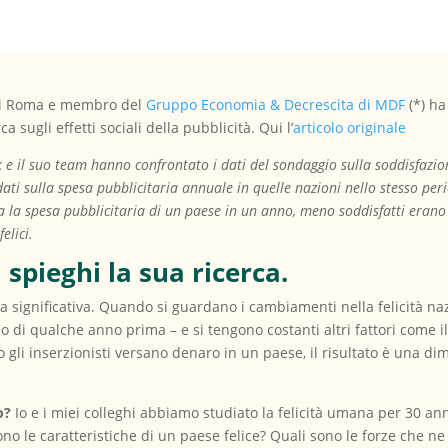
o di Roma e membro del
Gruppo Economia & Decrescita di MDF
(*) ha
 sugli effetti sociali della pubblicità. Qui l’
articolo originale
e il suo team hanno confrontato i dati del sondaggio sulla soddisfazione
ati sulla spesa pubblicitaria annuale in quelle nazioni nello stesso per
ra la spesa pubblicitaria di un paese in un anno, meno soddisfatti erano
elici.
 spieghi la sua ricerca.
 significativa. Quando si guardano i cambiamenti nella felicità n
o di qualche anno prima – e si tengono costanti altri fattori come il
li inserzionisti versano denaro in un paese, il risultato è una di
to?
Io e i miei colleghi abbiamo studiato la felicità umana per 30 an
 sono le caratteristiche di un paese felice? Quali sono le forze che n