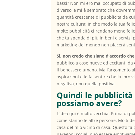
bassi? Non mi ero mai occupato di pubb
diverso, e mi è sembrato che dovremmo
quantità crescente di pubblicità da c
nostra cultura: In che modo la tua feli
molte pubblicità ci rendano meno felic
che tu spenda di più in beni e servizi 
marketing del mondo non piacerà sent
Sì, non credo che siano d’accordo che 
pubblico a cose nuove ed eccitanti da
il benessere umano. Ma l’argomento alte
aspirazioni e le fa sentire che la loro 
negativa, non quella positiva.
Quindi le pubblicit
possiamo avere?
L’idea qui è molto vecchia: Prima di p
come stanno le altre persone. Molti dei
casa del mio vicino di casa. Questo fa
paragoni sociali può essere emotivamen