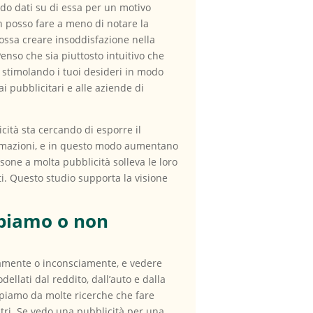
do dati su di essa per un motivo
n posso fare a meno di notare la
ossa creare insoddisfazione nella
enso che sia piuttosto intuitivo che
 stimolando i tuoi desideri in modo
i pubblicitari e alle aziende di
icità sta cercando di esporre il
formazioni, e in questo modo aumentano
sone a molta pubblicità solleva le loro
ati. Questo studio supporta la visione
bbiamo o non
ciamente o inconsciamente, e vedere
ellati dal reddito, dall’auto e dalla
ppiamo da molte ricerche che fare
ltri. Se vedo una pubblicità per una