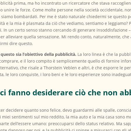
licità prima, ma ho incontrato un ricercatore che stava raccoglien
 unire le forze. Come molte persone nella società occidentale, no
ui siamo bombardati. Per me è stato naturale chiedermi se questo p
cità e la mia è plasmata da ciò che vediamo, sentiamo e leggiamo? P
i. In un certo senso stanno cercando di generare insoddisfazione –
per alleviare quella sensazione. Mi rendo conto, naturalmente, che a
irmi dire questo.
questo sia l’obiettivo della pubblicità.
La loro linea è che la pubbl
 comprare, e il loro compito è semplicemente quello di fornire in
rnativo, che risale a Thorstein Veblen e altri, è che esporre le per
vita, le loro conquiste, i loro beni e le loro esperienze sono inadegu
à ci fanno desiderare ciò che non a
oter decidere quanto sono felice, devo guardarmi alle spalle, cons
 miei sentimenti sul mio reddito, la mia auto e la mia casa sono mod
 parte dell’essere umano: preoccuparsi dello status relativo. Ma sa
te dannoso per noi, e la pubblicità ci spinge a misurarci con gli a