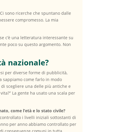
. Ci sono ricerche che spuntano dalle
benessere compromesso. La mia
se c’è una letteratura interessante su
emente poco su questo argomento. Non
tà nazionale?
si per diverse forme di pubblicità,
a ora sappiamo come farlo in modo
di scegliere una delle più antiche e
vita?” La gente ha usato una scala per
to, come l’età e lo stato civile?
rollato i livelli iniziali sottostanti di
E anno per anno abbiamo controllato per
 di conseguenze comuni in tutta