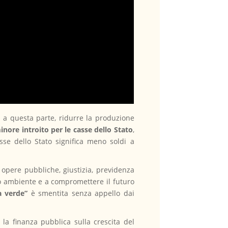
i a questa parte, ridurre la produzione
inore introito per le casse dello Stato
,
sse dello Stato significa meno soldi a
, opere pubbliche, giustizia, previdenza
o ambiente e a compromettere il futuro
a verde”
è smentita senza appello dai
 la finanza pubblica sulla crescita del