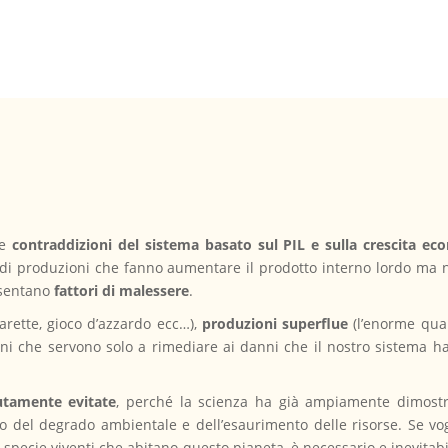
e
contraddizioni del sistema basato sul PIL e sulla crescita ec
 di produzioni che fanno aumentare il prodotto interno lordo ma 
esentano
fattori di malessere
.
arette, gioco d’azzardo ecc…),
produzioni superflue
(l’enorme quan
ni che servono solo a rimediare ai danni che il nostro sistema h
.
utamente evitate
, perché la scienza ha già ampiamente dimostr
o del degrado ambientale e dell’esaurimento delle risorse. Se v
e specie viventi che abitano questo pianeta, è necessario e inevita