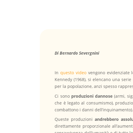
Di Bernardo Severgnini
In
questo video
vengono evidenziate l
Kennedy (1968), si elencano una serie
per la popolazione, anzi spesso rappr
Ci sono
produzioni dannose
(armi, sig
che è legato al consumismo), produzio
combattono i danni dell’inquinamento)
Queste produzioni
andrebbero assol
direttamente proporzionale all’aument
sopravvivenza dell’umanità e di tutte l