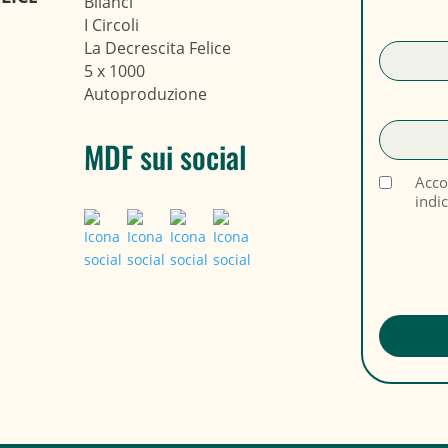
Bilanci
I Circoli
La Decrescita Felice
5 x 1000
Autoproduzione
MDF sui social
Acco
indi