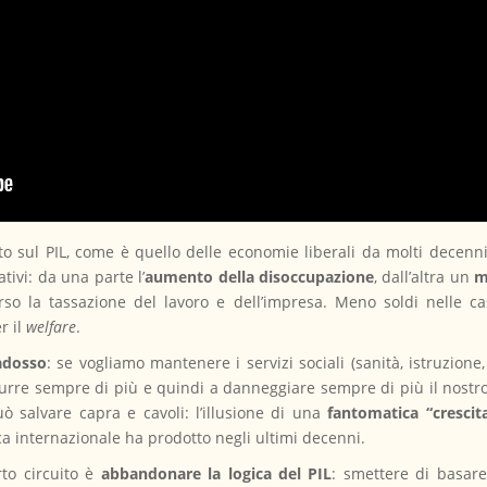
o sul PIL, come è quello delle economie liberali da molti decenn
tivi: da una parte l’
aumento della disoccupazione
, dall’altra un
m
rso la tassazione del lavoro e dell’impresa. Meno soldi nelle ca
r il
welfare
.
adosso
: se vogliamo mantenere i servizi sociali (sanità, istruzione
urre sempre di più e quindi a danneggiare sempre di più il nostr
ò salvare capra e cavoli: l’illusione di una
fantomatica “crescit
rca internazionale ha prodotto negli ultimi decenni.
to circuito è
abbandonare la logica del PIL
: smettere di basare