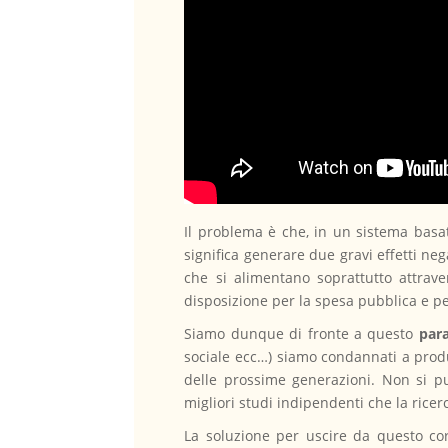
Il problema è che, in un sistema basat
significa generare due gravi effetti nega
che si alimentano soprattutto attrave
disposizione per la spesa pubblica e pe
Siamo dunque di fronte a questo
par
sociale ecc…) siamo condannati a prod
delle prossime generazioni. Non si pu
migliori studi indipendenti che la rice
La soluzione per uscire da questo cor