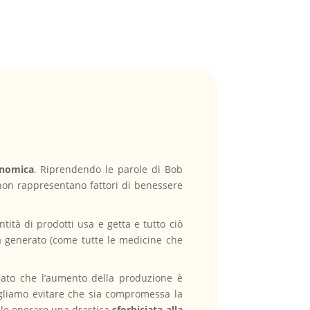
onomica
. Riprendendo le parole di Bob
non rappresentano fattori di benessere
tità di prodotti usa e getta e tutto ciò
a generato (come tutte le medicine che
ato che l’aumento della produzione è
ogliamo evitare che sia compromessa la
bile operare una drastica
sforbiciata alla