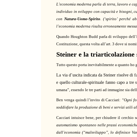
L’economia moderna parla di terra, lavoro e cap
individuo in sviluppo con capacità e bisogni, cu
con
Natura-Uomo-Spirito
. (‘spirito’ perché 
l’economia moderna risulta erroneamente messa a
Quando Houghton Budd parla di sviluppo dell’ind
Costituzione, questa volta all’art. 3 dove si n
Steiner e la triarticolazione 
Tutto questo porta inevitabilmente a quanto ho g
La via d’uscita indicata da Steiner risolve di 
e quello culturale-spirituale fanno capo a tre
umana”, essendo le tre parti ad immagine sia della
Ben venga quindi l’invito di Cacciari:
“Ogni fo
soddisfare la produzione di beni e servizi utili 
Cacciari intuisce bene, per chiudere il cerchio
automatismo spontaneo nelle prassi economiche
dall’economia (“malsviluppo”, lo definisce V