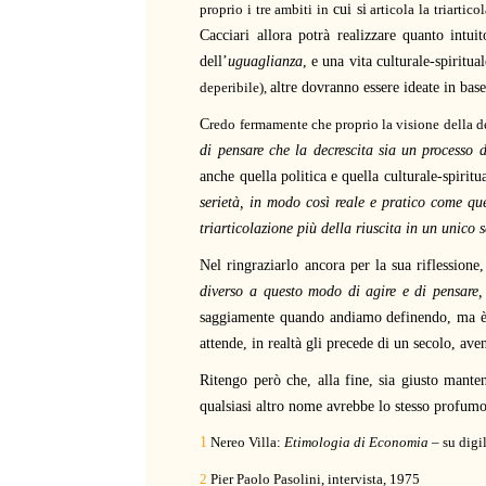
proprio i tre ambiti in
cui si
articola la triartic
Cacciari allora potrà realizzare quanto intu
dell’
uguaglianza
, e una vita culturale-spiritua
deperibile),
altre dovranno essere ideate in base
C
redo fermamente che proprio la visione della d
di pensare che la decrescita sia un processo 
anche quella politica e quella culturale-spiri
serietà, in modo così reale e pratico come que
triarticolazione più della riuscita in un unico
Nel ringraziarlo ancora per la sua riflessione
diverso a questo modo di agire e di pensare
saggiamente quando andiamo definendo, ma 
attende, in realtà gli precede di un secolo, av
Ritengo però che, alla fine, sia giusto man
qualsiasi altro nome avrebbe lo stesso profumo
1
Nereo Villa:
Etimologia di Economia
– su digi
2
Pier Paolo Pasolini, intervista, 1975