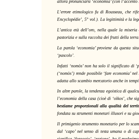
allora pronunciarsi ‘econòmia’ (con l’accento 
L’errore etimologico fu di Rousseau, che rif
Encyclopédie’, 5° vol.). La legittimità e la le
L’antica età dell’oro, nella quale la miseria
pastorizia e sulla raccolta dei frutti della terra
La parola ‘economia’ proviene da questa situa
‘pascolo’.
Infatti ‘nomòs’ non ha solo il significato di ‘
(‘nomòs’) rende possibile ‘fare economia’ nel
adatta allo scambio mercatorio anche in tempi 
In altre parole, la tendenza egoistica di qualc
l’economia della casa (cioè di ‘oìkos’, che si
bestiame proporzionali alla qualità del territ
fondata su strumenti monetari illusori e su gioc
Il primigenio strumento monetario per lo scamb
dal ‘capo’ nel senso di testa umana o di capo
significa ‘foraggio’, ‘razione’, ha il medesim