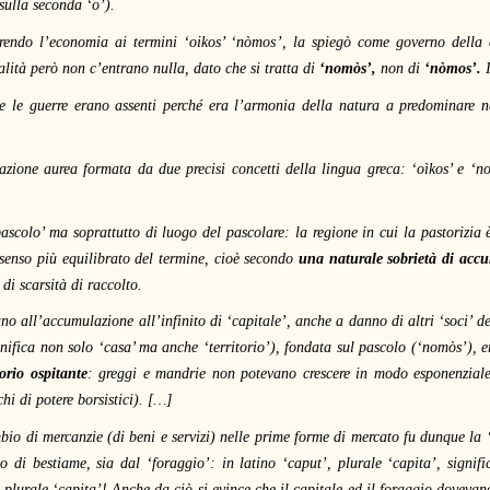
sulla seconda ‘o’).
erendo l’economia ai termini ‘oikos’ ‘nòmos’, la spiegò come governo della
galità però non c’entrano nulla, dato che si tratta di
‘nomòs’,
non di
‘nòmos’.
I
 e le guerre erano assenti perché era l’armonia della natura a predominare n
.
zione aurea formata da due precisi concetti della lingua greca: ‘oìkos’ e ‘no
pascolo’ ma soprattutto di luogo del pascolare: la regione in cui la pastorizia
 senso più equilibrato del termine, cioè secondo
una naturale sobrietà di acc
di scarsità di raccolto.
uno all’accumulazione all’infinito di ‘capitale’, anche a danno di altri ‘soci’ d
gnifica non solo ‘casa’ ma anche ‘territorio’), fondata sul pascolo (‘nomòs’), e
orio ospitante
: greggi e mandrie non potevano crescere in modo esponenzial
hi di potere borsistici). […]
io di mercanzie (di beni e servizi) nelle prime forme di mercato fu dunque la ‘p
 di bestiame, sia dal ‘foraggio’: in latino ‘caput’, plurale ‘capita’, signific
o plurale ‘capita’! Anche da ciò si evince che il capitale ed il foraggio doveva