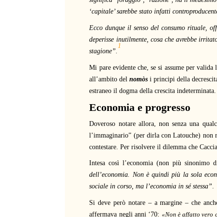
‘capitale’ sarebbe stato infatti controproducent
Ecco dunque il senso del consumo rituale, offe
deperisse inutilmente, cosa che avrebbe irrita
1
stagione”.
Mi pare evidente che, se si assume per valida l
all’ambito del
nomòs
i principi della decrescit
estraneo il dogma della crescita indeterminata.
Economia e progresso
Doveroso notare allora, non senza una qualch
l’immaginario” (per dirla con Latouche) non r
contestare. Per risolvere il dilemma che Caccia
Intesa così l’economia (non più sinonimo d
dell’economia. Non è quindi più la sola econ
sociale in corso, ma l’economia in sé stessa”
.
Si deve però notare – a margine – che anch
affermava negli anni ‘70:
«Non è affatto vero c