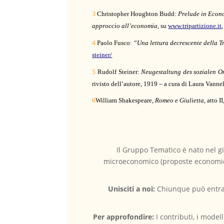
3
Christopher Houghton Budd:
Prelude in Econ
approccio all’economia,
su
www.tripartizione.it
4
Paolo Fusco:
“Una lettura decrescente della Tr
steiner/
5
Rudolf Steiner:
Neugestaltung des sozialen O
rivisto dell’autore, 1919 – a cura di Laura Vannel
6
William Shakespeare,
Romeo e Giulietta,
atto II
Il Gruppo Tematico è nato nel gi
microeconomico (proposte economiche
Unisciti a noi:
Chiunque può entrare
Per approfondire:
I contributi, i mode