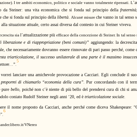
olazione). I tre ambiti economico, politico e sociale vanno totalmente ripensati. L
’a
ito da Steiner: una vita economica che si fonda sul principio della
fraternità
le che si fonda sul principio della
libertà
.
Alcun
e
misure
che vanno in tal senso 
 alla situazione attuale, certo assai diversa dal contesto in cui Steiner viveva.
ecrescita sia
l’attualizzazione più
efficace della concezione di Steiner. In tal senso
di liberazione e di riappropriazione (beni comuni)”
aggiungendo: la decrescit
tuale, che necessariamente dovranno essere rinnovate di pari passo perché, come 
sta triarticolazione, il successo unilaterale di una parte è il massimo insucces
5
 settore…”
.
, vorrei lanciare una amichevole provocazione a Cacciari. Egli conclude il suo
, proporrei di chiamarlo “economia della cura”.
Pur concordando con il term
è pure
bello
, poiché non c’è niente di più bello del prendersi cura di chi si am
endolo coniato Rudolf Steiner negli anni ‘20, ed è
triarticolazione sociale
.
tenere il nome proposto da Cacciari, anche perché come diceva Shakespeare:
6
”.
lander.libero.it/VNereo