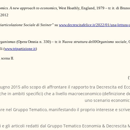
omics. A new approach to economics,
West Hoathly, England, 1979 – tr. it. di Brun
, 2012
iarticolazione Sociale di Steiner”
su
www.decrescitafelice.it/2022/01/una-lettura-d
rganismus
(Opera Omnia n. 330) – tr. it
Nuova struttura dell0Organismo sociale,
Q
li (
www.tripartizione.it
)
, scena II.
(
ugno 2015 allo scopo di affrontare il rapporto tra Decrescita ed Eco
 in ambiti specifici) che a livello macroeconomico (definizione d
uno scenario economico
 nel Gruppo Tematico, manifestando il proprio interesse e scrivend
lli e gli articoli redatti dal Gruppo Tematico Economia & Decrescita