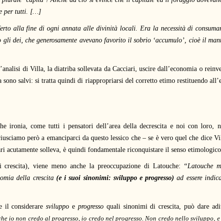
e per tutti. […]
rto alla fine di ogni annata alle divinità locali. Era la necessità di consumar
to gli dei, che generosamente avevano favorito il sobrio ‘accumulo’, cioè il ma
’analisi di Villa, la diatriba sollevata da Cacciari, uscire dall’economia o reinv
a sono salvi: si tratta quindi di riappropriarsi del corretto etimo restituendo all
e ironia, come tutti i pensatori dell’area della decrescita e noi con loro, 
iusciamo però a emanciparci da questo lessico che – se è vero quel che dice Vi
ri acutamente solleva, è quindi fondamentale riconquistare il senso etimologico 
i crescita), viene meno anche la preoccupazione di Latouche:
“Latouche me
omia della crescita
(e i suoi sinonimi: sviluppo e progresso)
ad essere indica
e il considerare
sviluppo
e
progresso
quali sinonimi di crescita, può dare adi
he io non credo al progresso, io credo nel progresso. Non credo nello sviluppo, e 