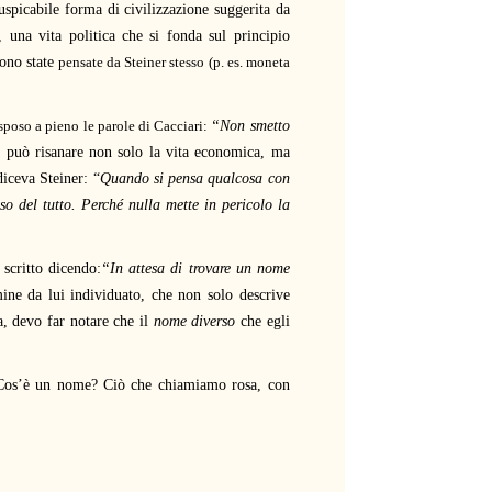
uspicabile forma di civilizzazione suggerita da
, una vita politica che si fonda sul principio
sono state
pensate da Steiner stesso (p. es. moneta
 sposo a pieno le parole di Cacciari:
“Non smetto
a può risanare non solo la vita economica, ma
diceva Steiner: “
Quando si pensa qualcosa con
so del tutto. Perché nulla mette in pericolo la
 scritto dicendo:
“In attesa di trovare un nome
ine da lui individuato, che non solo descrive
a, devo far notare che il
nome diverso
che egli
 “Cos’è un nome? Ciò che chiamiamo rosa, con