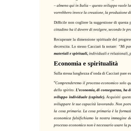
– almeno qui in Italia – questo sviluppo vuole l
vorrebbero invece la creazione, la produzione di
Difficile non cogliere la suggestione di questa 
cittadino ha il dovere di svolgere, secondo le pr
Recuperare la dimensione spirituale del progress
decrescita. Lo stesso Cacciari fa notare:
“Mi par
materiali e spirituali,
individuali e relazionali,
Economia e spiritualità
Sulla stessa lunghezza d’onda di Cacciari pare e
“
Comprenderemo il processo economico solo quan
dello spirito.
L’economia, di conseguenza, ha due
sviluppo individuale (capitale).
Acquisiti quest
sviluppare le sue capacità lavorando. Non potr
la cosa primaria. La cosa primaria è la formaz
economica falsifichiamo la nostra immagine del
processo economico non è necessario usare la pa