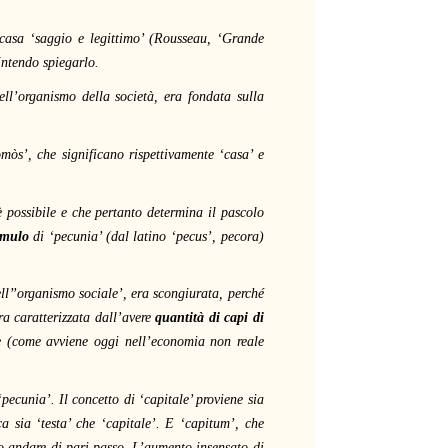
 casa ‘saggio e legittimo’ (Rousseau, ‘Grande
ntendo spiegarlo.
ell’organismo della società, era fondata sulla
mòs’, che significano rispettivamente ‘casa’ e
 è possibile e che pertanto determina il pascolo
umulo
di ‘pecunia’ (dal latino ‘pecus’, pecora)
ell’’organismo sociale’, era scongiurata, perché
ra caratterizzata dall’avere
quantità di capi di
e (come avviene oggi nell’economia non reale
ecunia’. Il concetto di ‘capitale’ proviene sia
a sia ‘testa’ che ‘capitale’. E ‘capitum’, che
no andare di pari passo. L’aumento insensato di