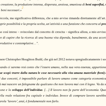
a creazione, la produzione intensa, disperata, ansiosa, smaniosa di
beni superflui,
m
2
 beni necessari.»
piccola, ma significativa differenza, che a mio avviso rimanda direttamente all’ar
oprie possibilità e la propria scelta, un’attività o una funzione che concorra al
pro
o così inteso – svincolato dal concetto di crescita – significa allora, a mio avviso
e di capire che la ricerca di una buona vita dipenda, banalmente, da una accett
 produttive e contemplative…”.
ssere Christopher Houghton Budd, che già nel 2012 notava spregiudicatamente i sost
do ci saremo resi conto che l’essere umano, nella sua vera essenza, appartiene
 scopi: trarre dalla natura le cose necessarie alla vita umana materiale (beni) e 
i due concetti, è impossibile parlare di lavoro umano come categoria economic
à mai nascere un falegname da qualcuno che non lavora mai con il legno. Va da s
ione e lo
sviluppo dell’individuo
. […] Il lavoro non fa parte dell’economia. Qu
la reale relazione fra capitale e individuo. Invece di comprare lavoro sarebbe 
rola ‘lavoro’, anzi, è fondamentale non farlo.