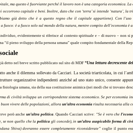
itale, ma questo è fuorviante perché il lavoro non è una categoria economica. La
i occorrono capitale e beni. Inoltre, dato che con ‘terra’ si intende ‘natura’, la t
abbiamo già detto che è a questo regno che il capitale appartiene). Con l’uso 
 fuoco: è a fuoco solo sul mondo della natura, mentre compito dell’economia è an
ividuo, evidentemente si riferisce al contesto spirituale e – di nuovo – non si 
omina “il pieno sviluppo della persona umana” quale compito fondamentale della Rep
sociale
ià detto nel breve scritto pubblicato sul sito di MDF
“Una lettura decrescente del
fatto anche il dilemma sollevato da Cacciari. La società triarticolata, in cui l’
 strutture organizzative indipendenti anziché ad uno stato unico, consente appun
 fisiologia umana, sia della sua costituzione animica (nei modi che si trovano descri
rma di civiltà sviluppa un corrispondente sistema economico. Se per economia int
al buon vivere delle popolazioni, allora
un’altra economia
risulta necessaria alla 
 serve però anche
un’altra politica
. Quando Cacciari scrive:
“Se è vero che
l’econ
, se non quello che la
politica
gli concede), in
un’altra auspicabile forma di civi
andana Shiva) dovranno essere completamente riconsiderate”
coglie il punto es