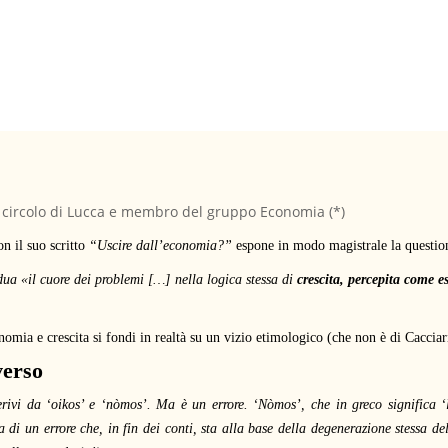
 circolo di Lucca e membro del gruppo Economia (*)
n il suo scritto
“Uscire dall’economia?”
espone in modo magistrale la questione
dua «il cuore dei problemi […] nella logica stessa di
crescita, percepita come 
onomia e crescita si fondi in realtà su un vizio etimologico (che non è di Caccia
verso
ivi da ‘oikos’ e ‘nòmos’. Ma è un errore. ‘Nòmos’, che in greco significa 
a di un errore che, in fin dei conti, sta alla base della degenerazione stessa d