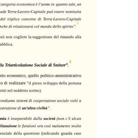
 categoria economica è l’uomo in quanto tale, un
riade Terra-Lavoro-Capitale può essere sostituita
del triplice concetto di Terra-Lavoro-Capitale
3
che di relazionarsi col mondo dello spirito”.
può non cogliere la suggestione del rimando alla
ubblica.
4
la Triarticolazione Sociale di Steiner”.
ambito economico, quello politico-amministrativo
to di realizzare
“il pieno sviluppo della persona
tti nel suddetto scritto).
endiamo sistemi di cooperazione sociale volti a
costruzione di
un’altra civiltà
”.
omia
è inseparabile dalla
società
(non c’è alcun
lizzazione
le funzioni ora così malamente svolte
senziale della questione (indicando guarda caso