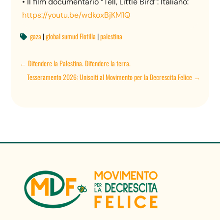
• Il film documentario “Tell, Little Bird”: Italiano:
https://youtu.be/wdkoxBjKM1Q
gaza
|
global sumud Flotilla
|
palestina

←
Difendere la Palestina. Difendere la terra.
Tesseramento 2026: Unisciti al Movimento per la Decrescita Felice
→