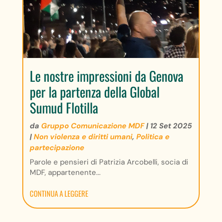
Le nostre impressioni da Genova
per la partenza della Global
Sumud Flotilla
da
Gruppo Comunicazione MDF
|
12 Set 2025
|
Non violenza e diritti umani
,
Politica e
partecipazione
Parole e pensieri di Patrizia Arcobelli, socia di
MDF, appartenente...
CONTINUA A LEGGERE