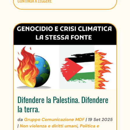
CONTINUA A LEGGERE
Difendere la Palestina. Difendere
la terra.
da
Gruppo Comunicazione MDF
|
19 Set 2025
|
Non violenza e diritti umani
,
Politica e