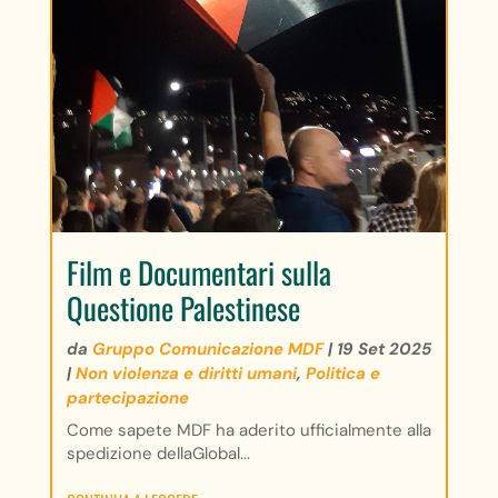
Film e Documentari sulla
Questione Palestinese
da
Gruppo Comunicazione MDF
|
19 Set 2025
|
Non violenza e diritti umani
,
Politica e
partecipazione
Come sapete MDF ha aderito ufficialmente alla
spedizione dellaGlobal...