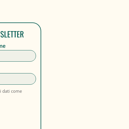
WSLETTER
me
i dati come