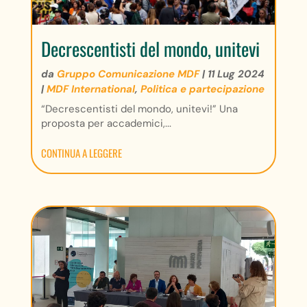
Decrescentisti del mondo, unitevi
da
Gruppo Comunicazione MDF
|
11 Lug 2024
|
MDF International
,
Politica e partecipazione
“Decrescentisti del mondo, unitevi!” Una
proposta per accademici,...
CONTINUA A LEGGERE