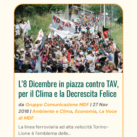
L’8 Dicembre in piazza contro TAV,
per il Clima e la Decrescita Felice
da
Gruppo Comunicazione MDF
|
27 Nov
2018
|
Ambiente e Clima
,
Economia
,
La Voce
di MDF
La linea ferroviaria ad alta velocità Torino-
Lione è l’emblema delle...