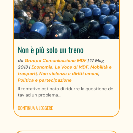
Non è più solo un treno
da
Gruppo Comunicazione MDF
|
17 Mag
2013
|
Economia
,
La Voce di MDF
,
Mobilità e
trasporti
,
Non violenza e diritti umani
,
Politica e partecipazione
Il tentativo ostinato di ridurre la questione del
tav ad un problema...
CONTINUA A LEGGERE