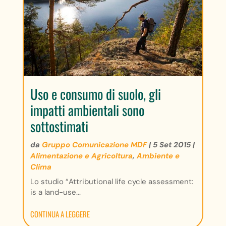
Uso e consumo di suolo, gli
impatti ambientali sono
sottostimati
da
Gruppo Comunicazione MDF
|
5 Set 2015
|
Alimentazione e Agricoltura
,
Ambiente e
Clima
Lo studio “Attributional life cycle assessment:
is a land-use...
CONTINUA A LEGGERE