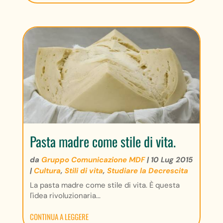
Pasta madre come stile di vita.
da
Gruppo Comunicazione MDF
|
10 Lug 2015
|
Cultura
,
Stili di vita
,
Studiare la Decrescita
La pasta madre come stile di vita. È questa
l'idea rivoluzionaria...
CONTINUA A LEGGERE