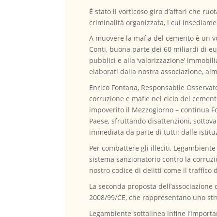
È stato il vorticoso giro d’affari che ruo
criminalità organizzata, i cui insediamen
A muovere la mafia del cemento è un vort
Conti, buona parte dei 60 miliardi di eu
pubblici e alla ‘valorizzazione’ immobili
elaborati dalla nostra associazione, alm
Enrico Fontana, Responsabile Osservator
corruzione e mafie nel ciclo del cement
impoverito il Mezzogiorno – continua Fo
Paese, sfruttando disattenzioni, sottov
immediata da parte di tutti: dalle istitu
Per combattere gli illeciti, Legambient
sistema sanzionatorio contro la corruzio
nostro codice di delitti come il traffico d
La seconda proposta dell’associazione co
2008/99/CE, che rappresentano uno strum
Legambiente sottolinea infine l’importan