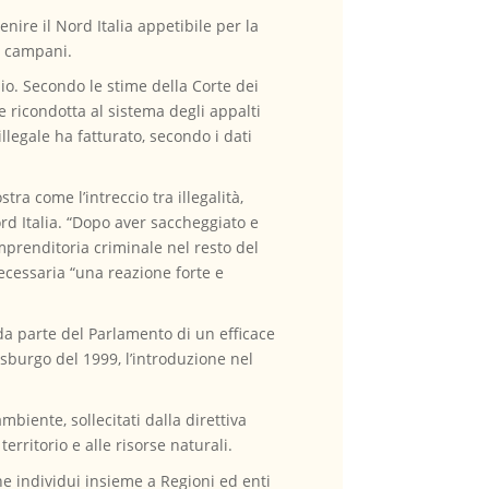
venire il Nord Italia appetibile per la
 e campani.
zio. Secondo le stime della Corte dei
e ricondotta al sistema degli appalti
illegale ha fatturato, secondo i dati
a come l’intreccio tra illegalità,
rd Italia. “Dopo aver saccheggiato e
mprenditoria criminale nel resto del
ecessaria “una reazione forte e
 da parte del Parlamento di un efficace
asburgo del 1999, l’introduzione nel
biente, sollecitati dalla direttiva
rritorio e alle risorse naturali.
che individui insieme a Regioni ed enti