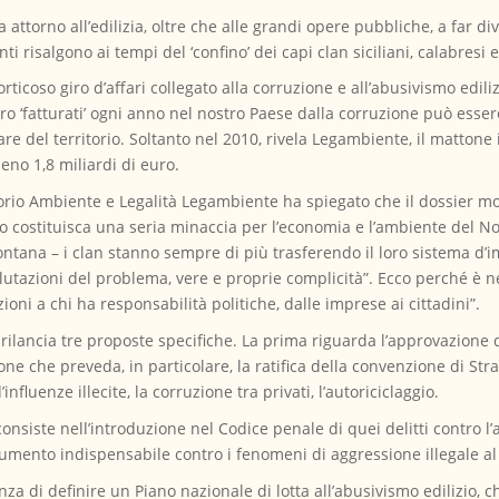
ta attorno all’edilizia, oltre che alle grandi opere pubbliche, a far di
ti risalgono ai tempi del ‘confino’ dei capi clan siciliani, calabresi
icoso giro d’affari collegato alla corruzione e all’abusivismo edili
ro ‘fatturati’ ogni anno nel nostro Paese dalla corruzione può esser
are del territorio. Soltanto nel 2010, rivela Legambiente, il mattone 
eno 1,8 miliardi di euro.
io Ambiente e Legalità Legambiente ha spiegato che il dossier mostr
o costituisca una seria minaccia per l’economia e l’ambiente del No
ntana – i clan stanno sempre di più trasferendo il loro sistema d’i
alutazioni del problema, vere e proprie complicità”. Ecco perché è n
zioni a chi ha responsabilità politiche, dalle imprese ai cittadini”.
e rilancia tre proposte specifiche. La prima riguarda l’approvazione
ne che preveda, in particolare, la ratifica della convenzione di Str
’influenze illecite, la corruzione tra privati, l’autoriciclaggio.
nsiste nell’introduzione nel Codice penale di quei delitti contro l’am
ento indispensabile contro i fenomeni di aggressione illegale al te
za di definire un Piano nazionale di lotta all’abusivismo edilizio, 