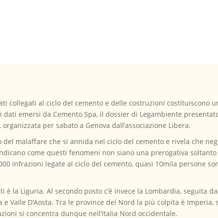
eati collegati al ciclo del cemento e delle costruzioni costituiscono
 dati emersi da Cemento Spa, il dossier di Legambiente presentato
e, organizzata per sabato a Genova dall’associazione Libera.
o del malaffare che si annida nel ciclo del cemento e rivela che neg
e indicano come questi fenomeni non siano una prerogativa soltanto
.000 infrazioni legate al ciclo del cemento, quasi 10mila persone so
ati è la Liguria. Al secondo posto c’è invece la Lombardia, seguita 
ia e Valle D’Aosta. Tra le province del Nord la più colpita è Imperia,
azioni si concentra dunque nell’Italia Nord occidentale.