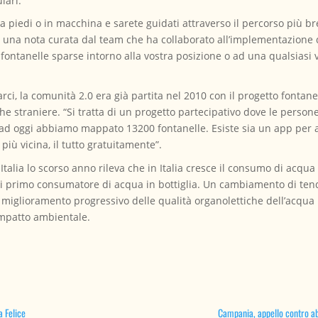
lari.
te a piedi o in macchina e sarete guidati attraverso il percorso più br
in una nota curata dal team che ha collaborato all’implementazione d
 fontanelle sparse intorno alla vostra posizione o ad una qualsiasi 
rci, la comunità 2.0 era già partita nel 2010 con il progetto fonta
e che straniere. “Si tratta di un progetto partecipativo dove le pers
-, ad oggi abbiamo mappato 13200 fontanelle. Esiste sia un app pe
più vicina, il tutto gratuitamente”.
Italia lo scorso anno rileva che in Italia cresce il consumo di acqu
di primo consumatore di acqua in bottiglia. Un cambiamento di te
n miglioramento progressivo delle qualità organolettiche dell’acqua p
impatto ambientale.
a Felice
Campania, appello contro a