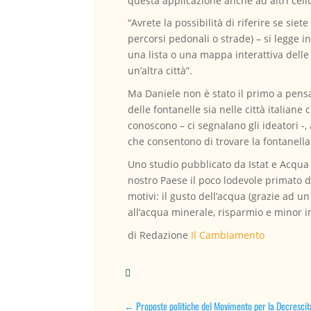
questa applicazione anche ad altri cellu
“Avrete la possibilità di riferire se sie
percorsi pedonali o strade) – si legge 
una lista o una mappa interattiva delle
un’altra città”.
Ma Daniele non è stato il primo a pensa
delle fontanelle sia nelle città italian
conoscono – ci segnalano gli ideatori 
che consentono di trovare la fontanella 
Uno studio pubblicato da Istat e Acqua 
nostro Paese il poco lodevole primato 
motivi: il gusto dell’acqua (grazie ad u
all’acqua minerale, risparmio e minor 
di Redazione
Il Cambiamento

←
Proposte politiche del Movimento per la Decrescit