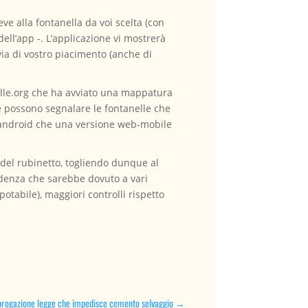
eve alla fontanella da voi scelta (con
ell’app -. L’applicazione vi mostrerà
via di vostro piacimento (anche di
nelle.org che ha avviato una mappatura
one possono segnalare le fontanelle che
r android che una versione web-mobile
a del rubinetto, togliendo dunque al
ndenza che sarebbe dovuto a vari
otabile), maggiori controlli rispetto
brogazione legge che impedisce cemento selvaggio
→