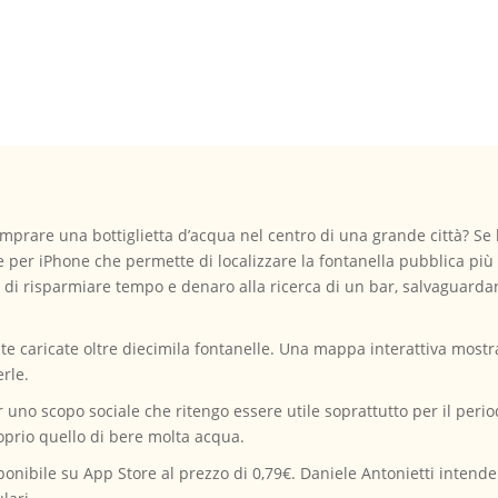
prare una bottiglietta d’acqua nel centro di una grande città? Se l
er iPhone che permette di localizzare la fontanella pubblica più vic
ni di risparmiare tempo e denaro alla ricerca di un bar, salvaguard
te caricate oltre diecimila fontanelle. Una mappa interattiva mostra
rle.
r uno scopo sociale che ritengo essere utile soprattutto per il peri
oprio quello di bere molta acqua.
ponibile su App Store al prezzo di 0,79€. Daniele Antonietti intende