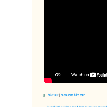
bike tour
|
decrescita bike tour

←
La mobilità nel dopo covid deve essere più sosteni