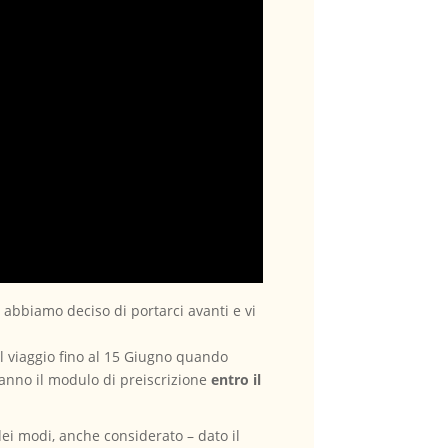
 abbiamo deciso di portarci avanti e vi
al viaggio fino al 15 Giugno quando
eranno il modulo di preiscrizione
entro il
ei modi, anche considerato – dato il