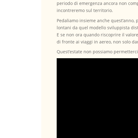
periodo di emergenza ancora non comple
incontreremo sul territorio.
Pedaliamo insieme anche quest’anno, pe
lontani da quel modello sviluppista dist
E se non ora quando riscoprire il valor
di fronte ai viaggi in aereo, non solo d
Quest’estate non possiamo permetterci di