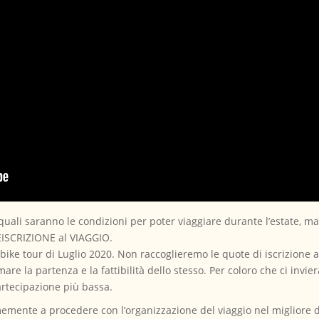
ali saranno le condizioni per poter viaggiare durante l’estate, ma
EISCRIZIONE al VIAGGIO.
 bike tour di Luglio 2020. Non raccoglieremo le quote di iscrizione 
are la partenza e la fattibilità dello stesso. Per coloro che ci invi
rtecipazione più bassa.
memente a procedere con l’organizzazione del viaggio nel migliore d