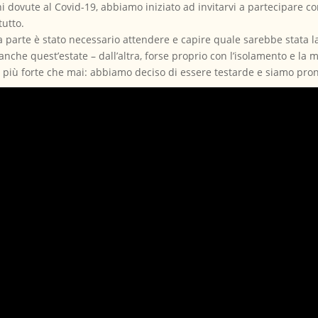
i dovute al Covid-19, abbiamo iniziato ad invitarvi a partecipare co
tutto.
 parte è stato necessario attendere e capire quale sarebbe stata la
anche quest’estate – dall’altra, forse proprio con l’isolamento e l
ta più forte che mai: abbiamo deciso di essere testarde e siamo pron