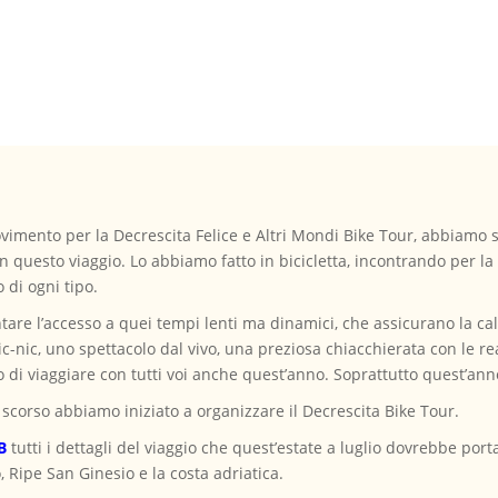
ovimento per la Decrescita Felice e Altri Mondi Bike Tour, abbiam
 in questo viaggio. Lo abbiamo fatto in bicicletta, incontrando per l
 di ogni tipo.
tare l’accesso a quei tempi lenti ma dinamici, che assicurano la c
c-nic, uno spettacolo dal vivo, una preziosa chiacchierata con le real
di viaggiare con tutti voi anche quest’anno. Soprattutto quest’ann
scorso abbiamo iniziato a organizzare il Decrescita Bike Tour.
B
tutti i dettagli del viaggio che quest’estate a luglio dovrebbe porta
, Ripe San Ginesio e la costa adriatica.