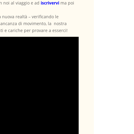
n noi al viaggio e ad
iscrivervi
ma poi
 nuova realtà – verificando le
a mancanza di movimento, la nostra
ti e cariche per provare a esserci!