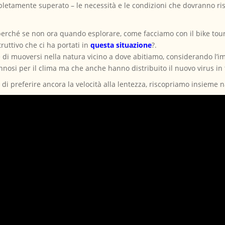
tamente superato – le necessità e le condizioni che dovranno risp
rché se non ora quando esplorare, come facciamo con il bike tour,
ruttivo che ci ha portati in
questa situazione
?.
e di muoversi nella natura vicino a dove abitiamo, considerando l’
annosi per il clima ma che anche hanno distribuito il nuovo virus in 
 preferire ancora la velocità alla lentezza, riscopriamo insieme nat