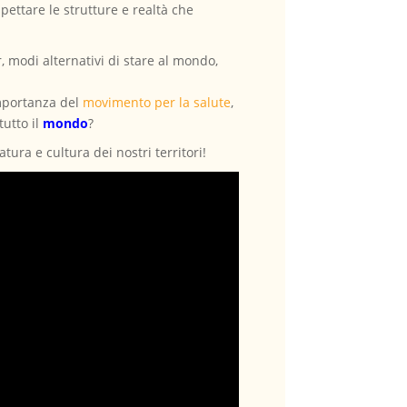
ettare le strutture e realtà che
 modi alternativi di stare al mondo,
importanza del
movimento per la salute
,
tutto il
mondo
?
ura e cultura dei nostri territori!