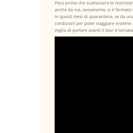
Poco prima che scattassero le restrizion
anche da noi, ovviamente, si è fermato 
In questi mesi di quarantena, se da una
condizioni per poter viaggiare insieme 
voglia di portare avanti il tour è torna