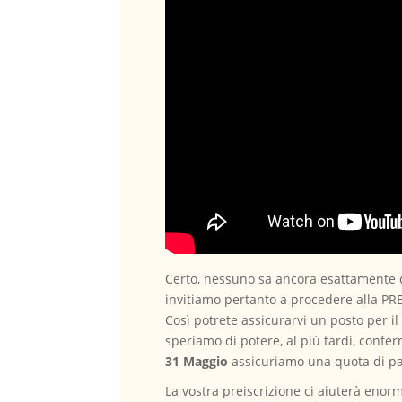
Certo, nessuno sa ancora esattamente qu
invitiamo pertanto a procedere alla PR
Così potrete assicurarvi un posto per il
speriamo di potere, al più tardi, conferm
31 Maggio
assicuriamo una quota di pa
La vostra preiscrizione ci aiuterà enor